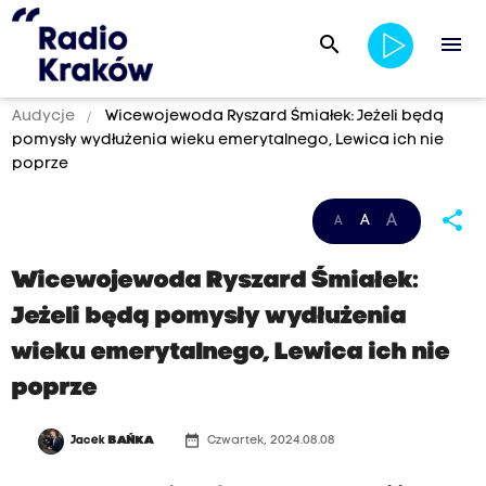
search
menu
Audycje
Wicewojewoda Ryszard Śmiałek: Jeżeli będą
pomysły wydłużenia wieku emerytalnego, Lewica ich nie
poprze
share
A
A
A
Wicewojewoda Ryszard Śmiałek:
Jeżeli będą pomysły wydłużenia
wieku emerytalnego, Lewica ich nie
poprze
date_range
Jacek
BAŃKA
Czwartek, 2024.08.08