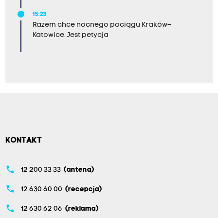
15:23
Razem chce nocnego pociągu Kraków–
Katowice. Jest petycja
KONTAKT
phone
12 200 33 33
(antena)
phone
12 630 60 00
(recepcja)
phone
12 630 62 06
(reklama)