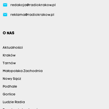
email
redakcja@radiokrakow.pl
email
reklama@radiokrakow.pl
O NAS
Aktualności
Kraków
Tarnów
Małopolska Zachodnia
Nowy Sącz
Podhale
Gorlice
Ludzie Radia