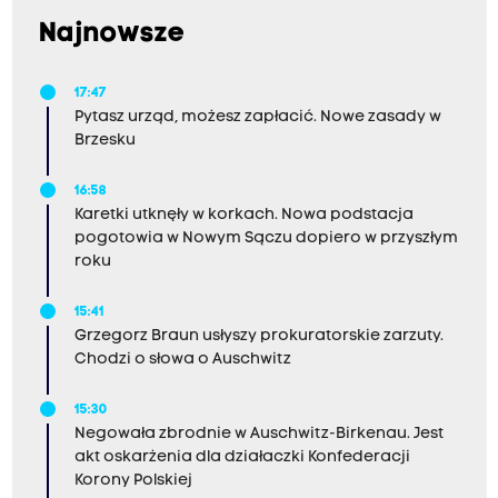
Najnowsze
17:47
Pytasz urząd, możesz zapłacić. Nowe zasady w
Brzesku
16:58
Karetki utknęły w korkach. Nowa podstacja
pogotowia w Nowym Sączu dopiero w przyszłym
roku
15:41
Grzegorz Braun usłyszy prokuratorskie zarzuty.
Chodzi o słowa o Auschwitz
15:30
Negowała zbrodnie w Auschwitz-Birkenau. Jest
akt oskarżenia dla działaczki Konfederacji
Korony Polskiej