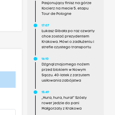
Pasjonujący finisz na górze
Kocierz na mecie 5. etapu
Tour de Pologne
17:07
Łukasz Gibała po raz czwarty
chce zostać prezydentem
Krakowa. Mówi o zadłużeniu i
strefie czystego transportu
16:10
Dźgnął znajomego nożem
przed blokiem w Nowym
Sączu. 40-latek z zarzutem
usiłowania zabójstwa
15:49
„Hura, hura, hura!” Szósty
rower jedzie do pani
Małgorzaty z Krakowa