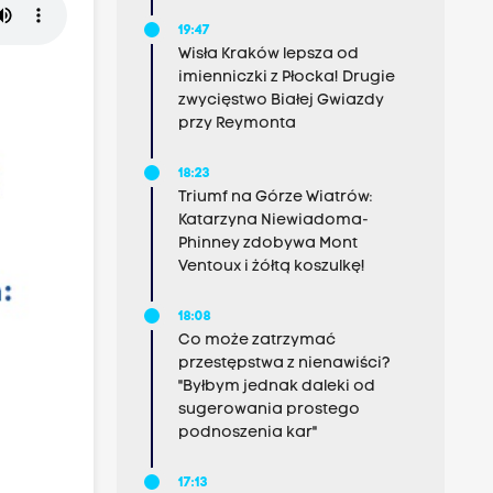
19:47
Wisła Kraków lepsza od
imienniczki z Płocka! Drugie
zwycięstwo Białej Gwiazdy
przy Reymonta
18:23
Triumf na Górze Wiatrów:
Katarzyna Niewiadoma-
Phinney zdobywa Mont
Ventoux i żółtą koszulkę!
18:08
Co może zatrzymać
przestępstwa z nienawiści?
"Byłbym jednak daleki od
sugerowania prostego
podnoszenia kar"
17:13