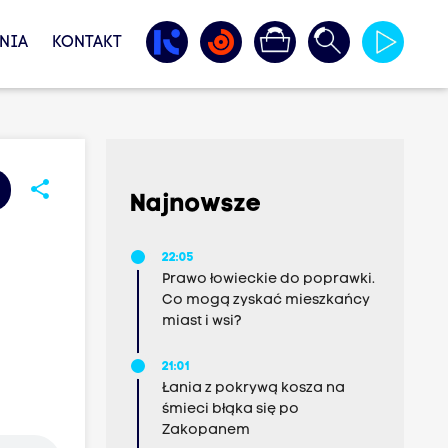
NIA
KONTAKT
share
Najnowsze
22:05
Prawo łowieckie do poprawki.
Co mogą zyskać mieszkańcy
miast i wsi?
21:01
Łania z pokrywą kosza na
śmieci błąka się po
Zakopanem