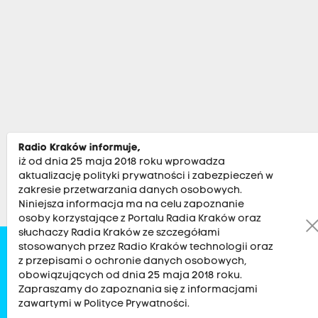
Radio Kraków informuje,
iż od dnia 25 maja 2018 roku wprowadza
aktualizację polityki prywatności i zabezpieczeń w
zakresie przetwarzania danych osobowych.
Niniejsza informacja ma na celu zapoznanie
osoby korzystające z Portalu Radia Kraków oraz
słuchaczy Radia Kraków ze szczegółami
stosowanych przez Radio Kraków technologii oraz
Zobacz
Kultura
Sport
Muzyka
Audycje
Po
z przepisami o ochronie danych osobowych,
obowiązujących od dnia 25 maja 2018 roku.
Zapraszamy do zapoznania się z informacjami
RADIO KRAKÓW SA. Aleja Juliusza Słowackiego 22, 30-007
zawartymi w Polityce Prywatności.