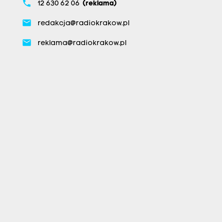
phone
12 630 62 06
(reklama)
email
redakcja@radiokrakow.pl
email
reklama@radiokrakow.pl