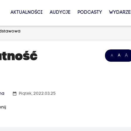
AKTUALNOŚCI
AUDYCJE
PODCASTY
WYDARZE
odstawowa
atność
A
A
A
date_range
na
Piątek, 2022.03.25
nij