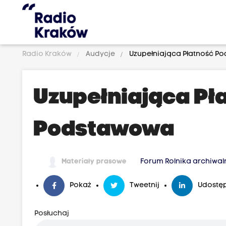
Radio Kraków
Audycje
Uzupełniająca Płatność P
Uzupełniająca Pł
Podstawowa
Materiały prasowe
Forum Rolnika archiwal
Pokaż
Tweetnij
Udostęp
Posłuchaj