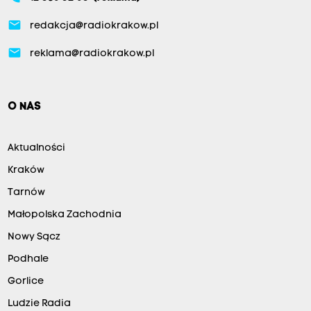
email
redakcja@radiokrakow.pl
email
reklama@radiokrakow.pl
O NAS
Aktualności
Kraków
Tarnów
Małopolska Zachodnia
Nowy Sącz
Podhale
Gorlice
Ludzie Radia