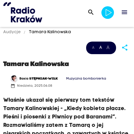
search
menu
Audycje
Tamara Kalinowska
share
A
A
A
Tamara Kalinowska
Basia
STĘPNIAK-WILK
Muzyczna bombonierka
date_range
Niedziela, 2025.06.08
Właśnie ukazał się pierwszy tom tekstów
Tamary Kalinowskiej - „Kiedy kobieta płacze.
Pieśni i piosenki z Piwnicy pod Baranami”.
Rozmawialiśmy zatem z Tamarą o jej
pisarskich początkach, o zawartych w książce