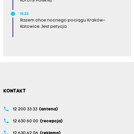
Korony Polskiej
15:23
Razem chce nocnego pociągu Kraków–
Katowice. Jest petycja
KONTAKT
phone
12 200 33 33
(antena)
phone
12 630 60 00
(recepcja)
phone
12 630 62 06
(reklama)