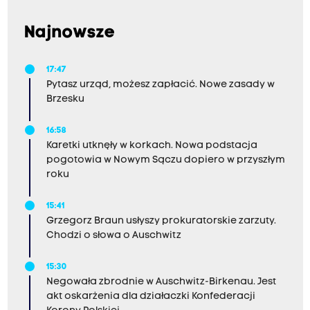
Najnowsze
17:47
Pytasz urząd, możesz zapłacić. Nowe zasady w
Brzesku
16:58
Karetki utknęły w korkach. Nowa podstacja
pogotowia w Nowym Sączu dopiero w przyszłym
roku
15:41
Grzegorz Braun usłyszy prokuratorskie zarzuty.
Chodzi o słowa o Auschwitz
15:30
Negowała zbrodnie w Auschwitz-Birkenau. Jest
akt oskarżenia dla działaczki Konfederacji