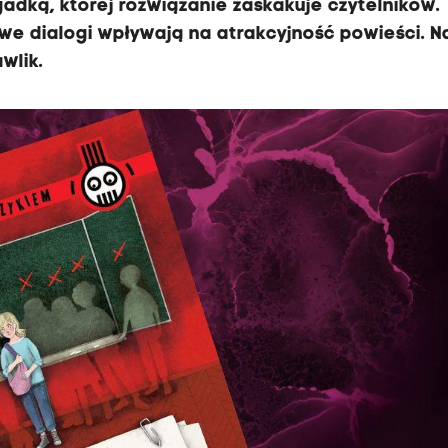
gadką, której rozwiązanie zaskakuje czytelników.
liwe dialogi wpływają na atrakcyjność powieści. N
wlik.