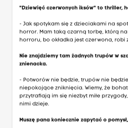
c
"Dziewięć czerwonych iksów" to thriller, h
z
y
- Jak spotykam się z dzieciakami na spo
s
horror. Mam taką czarną torbę, którą n
e
horroru, bo okładka jest czerwona, robi
n
s
Nie znajdziemy tam żadnych trupów w szaf
a
znienacka.
c
j
- Potworów nie będzie, trupów nie będzi
a
niepokojące zniknięcia. Wiemy, że bohat
?
przytrafiają im się niezbyt miłe przygo
nimi dzieje.
-
J
Muszę pana koniecznie zapytać o pomysł, 
a