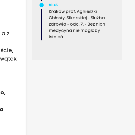
10:45
Kraków prof. Agnieszki
Chłosty-Sikorskiej - Służba
zdrowia - odc. 7. - Bez nich
medycyna nie mogłaby
 a z
istnieć
ście,
 wątek
go,
za