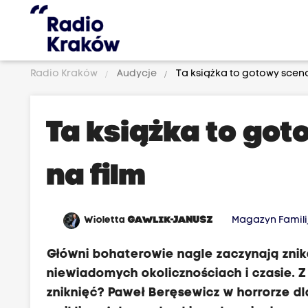
Radio Kraków
Audycje
Ta książka to gotowy scena
"
D
Ta książka to go
z
i
na film
e
w
i
Wioletta
GAWLIK-JANUSZ
Magazyn Famili
ę
Główni bohaterowie nagle zaczynają znikać.
ć
niewiadomych okolicznościach i czasie. Z
c
zniknięć? Paweł Beręsewicz w horrorze d
z