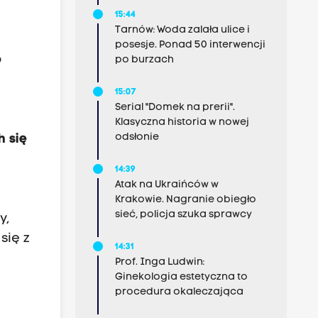
15:44
Tarnów: Woda zalała ulice i
posesje. Ponad 50 interwencji
o
po burzach
15:07
Serial "Domek na prerii".
Klasyczna historia w nowej
odsłonie
h się
14:39
Atak na Ukraińców w
Krakowie. Nagranie obiegło
sieć, policja szuka sprawcy
y,
się z
14:31
Prof. Inga Ludwin:
Ginekologia estetyczna to
procedura okaleczająca