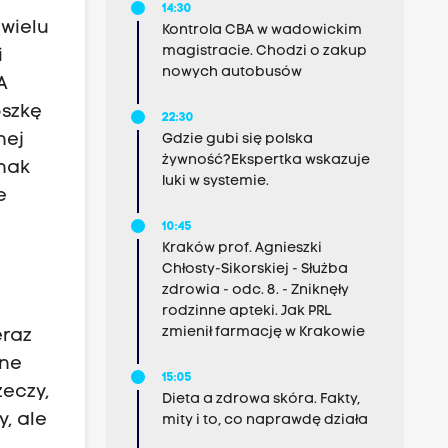
14:30
 wielu
Kontrola CBA w wadowickim
magistracie. Chodzi o zakup
i
nowych autobusów
A
oszkę
22:30
nej
Gdzie gubi się polska
żywność?Ekspertka wskazuje
dnak
luki w systemie.
e
10:45
Kraków prof. Agnieszki
Chłosty-Sikorskiej - Służba
zdrowia - odc. 8. - Zniknęły
rodzinne apteki. Jak PRL
zmienił farmację w Krakowie
eraz
ane
15:05
zeczy,
Dieta a zdrowa skóra. Fakty,
y, ale
mity i to, co naprawdę działa