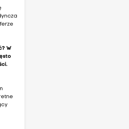
ę
edyncza
sferze
ać? W
zęsto
ci.
a
ym
retne
ący