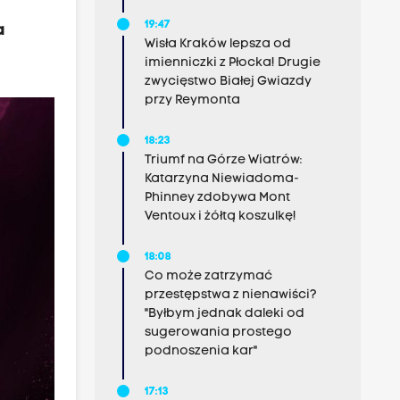
19:47
a
Wisła Kraków lepsza od
imienniczki z Płocka! Drugie
zwycięstwo Białej Gwiazdy
przy Reymonta
18:23
Triumf na Górze Wiatrów:
Katarzyna Niewiadoma-
Phinney zdobywa Mont
Ventoux i żółtą koszulkę!
18:08
Co może zatrzymać
przestępstwa z nienawiści?
"Byłbym jednak daleki od
sugerowania prostego
podnoszenia kar"
17:13