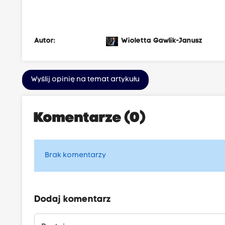
t
o
z
Autor:
Wioletta Gawlik-Janusz
a
w
s
Wyślij opinię na temat artykułu
z
e
Komentarze (0)
r
e
k
Brak komentarzy
l
a
m
Dodaj komentarz
u
j