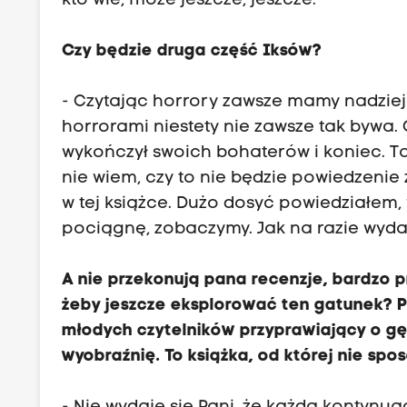
kto wie, może jeszcze, jeszcze.
e
c
Czy będzie druga część Iksów?
i
a
- Czytając horrory zawsze mamy nadziej
k
horrorami niestety nie zawsze tak bywa.
a
wykończył swoich bohaterów i koniec. T
m
nie wiem, czy to nie będzie powiedzenie 
i
w tej książce. Dużo dosyć powiedziałem,
n
pociągnę, zobaczymy. Jak na razie wydaj
a
s
A nie przekonują pana recenzje, bardzo p
p
żeby jeszcze eksplorować ten gatunek? Pozw
o
młodych czytelników przyprawiający o gę
t
wyobraźnię. To książka, od której nie spo
k
a