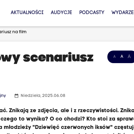
AKTUALNOŚCI
AUDYCJE
PODCASTY
WYDARZE
riusz na film
towy scenariusz
A
A
A
date_range
jny
Niedziela, 2025.06.08
 Znikają ze zdjęcia, ale i z rzeczywistości. Znik
 czego to wynika? O co chodzi? Kto stoi za spra
la młodzieży "Dziewięć czerwonych iksów" częstu