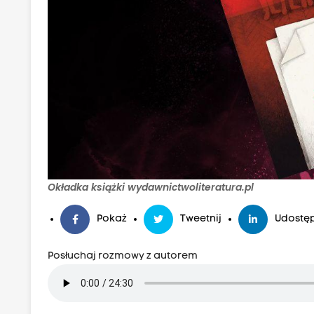
t
h
r
i
l
l
e
r
,
h
Okładka książki wydawnictwoliteratura.pl
o
Pokaż
Tweetnij
Udostęp
r
r
Posłuchaj rozmowy z autorem
o
r
,