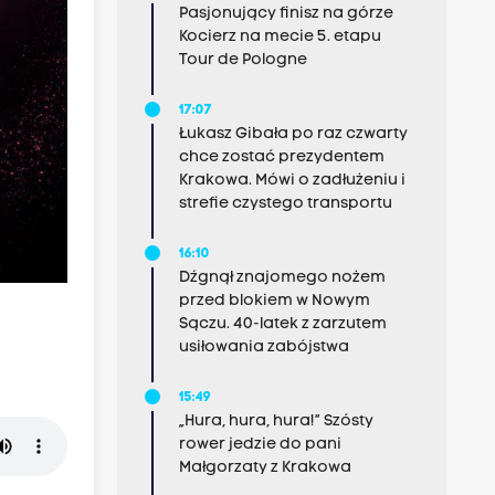
Pasjonujący finisz na górze
Kocierz na mecie 5. etapu
Tour de Pologne
17:07
Łukasz Gibała po raz czwarty
chce zostać prezydentem
Krakowa. Mówi o zadłużeniu i
strefie czystego transportu
16:10
Dźgnął znajomego nożem
przed blokiem w Nowym
Sączu. 40-latek z zarzutem
usiłowania zabójstwa
15:49
„Hura, hura, hura!” Szósty
rower jedzie do pani
Małgorzaty z Krakowa