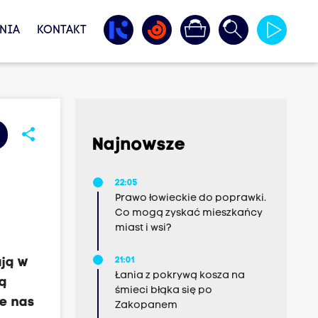
NIA
KONTAKT
share
Najnowsze
22:05
Prawo łowieckie do poprawki.
Co mogą zyskać mieszkańcy
miast i wsi?
ają w
21:01
Łania z pokrywą kosza na
wą
śmieci błąka się po
je nas
Zakopanem