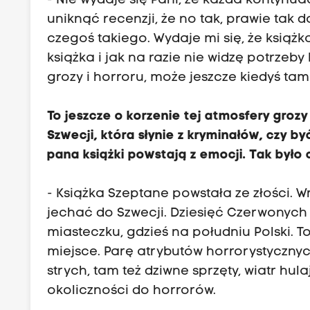
- Nie wydaje się Pani, że każda kontynu
n
uniknąć recenzji, że no tak, prawie tak d
i
czegoś takiego. Wydaje mi się, że książ
a
książka i jak na razie nie widzę potrzeby
c
grozy i horroru, może jeszcze kiedyś tam 
h
a
To jeszcze o korzenie tej atmosfery groz
u
Szwecji, która słynie z kryminałów, czy 
t
pana książki powstają z emocji. Tak było 
o
r
- Książka Szeptane powstała ze złości. W
s
jechać do Szwecji. Dziesięć Czerwonych 
k
miasteczku, gdzieś na południu Polski. T
i
miejsce. Parę atrybutów horrorystycznyc
c
strych, tam też dziwne sprzęty, wiatr hu
h
okoliczności do horrorów.
,