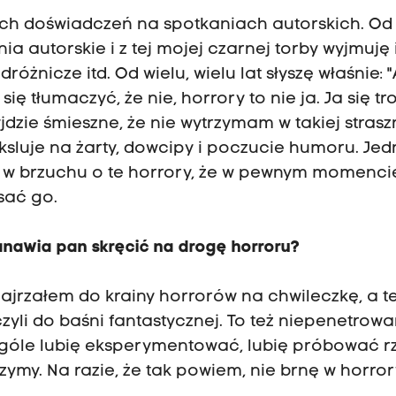
tnich doświadczeń na spotkaniach autorskich. Od
ia autorskie i z tej mojej czarnej torby wyjmuję 
óżnicze itd. Od wielu, wielu lat słyszę właśnie: "
ię tłumaczyć, że nie, horrory to nie ja. Ja się tr
yjdzie śmieszne, że nie wytrzymam w takiej strasz
ksluje na żarty, dowcipy i poczucie humoru. Je
rę w brzuchu o te horrory, że w pewnym momenci
isać go.
anawia pan skręcić na drogę horroru?
że zajrzałem do krainy horrorów na chwileczkę, a t
zyli do baśni fantastycznej. To też niepenetrow
 ogóle lubię eksperymentować, lubię próbować r
zymy. Na razie, że tak powiem, nie brnę w horror