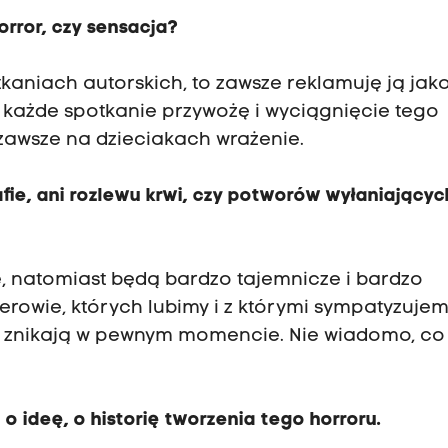
orror, czy sensacja?
tkaniach autorskich, to zawsze reklamuję ją jak
a każde spotkanie przywożę i wyciągnięcie tego
 zawsze na dzieciakach wrażenie.
ie, ani rozlewu krwi, czy potworów wyłaniającyc
e, natomiast będą bardzo tajemnicze i bardzo
erowie, których lubimy i z którymi sympatyzujem
dy, znikają w pewnym momencie. Nie wiadomo, co 
o ideę, o historię tworzenia tego horroru.