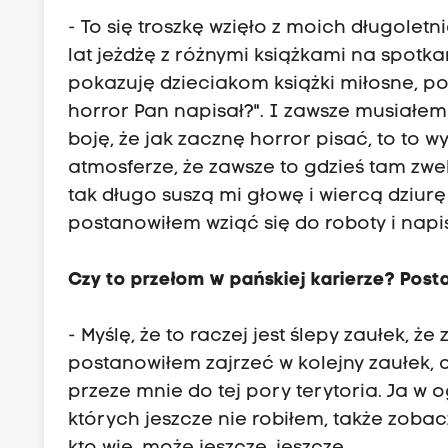
k
- To się troszkę wzięło z moich długole
s
lat jeżdżę z różnymi książkami na spotkan
p
pokazuję dzieciakom książki miłosne, podr
o
horror Pan napisał?". I zawsze musiałem s
t
boję, że jak zacznę horror pisać, to to w
y
atmosferze, że zawsze to gdzieś tam zwe
k
tak długo suszą mi głowę i wiercą dziu
a
postanowiłem wziąć się do roboty i nap
m
s
Czy to przełom w pańskiej karierze? Post
i
ę
- Myślę, że to raczej jest ślepy zaułek, 
z
postanowiłem zajrzeć w kolejny zaułek, c
d
przeze mnie do tej pory terytoria. Ja w
z
których jeszcze nie robiłem, także zobac
i