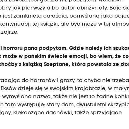
acja zawsze jest gorsza niż początek? Wolałbym
obry jak pierwszy albo autor obniżył loty. Boję si
ka jest zamkniętą całością, pomyślaną jako poj
 kontynuacji tej książki, ale być może w tej atmo
zajrzę.
y i horroru pana podpytam. Gdzie należy ich szuk
być może w pańskim świecie emocji, bo wiem, że c
choćby z książką Szeptane, która powstała ze złoś
racając do horrorów i grozy, to chyba nie trzeb
Iksów dzieje się w swojskim krajobrazie, w mał
o wymyślona nazwa, także nie jest to żadne konk
h tam występuje: stary dom, dwustuletni skrzypi
lający, klekoczące dachówki, także sprzyjające