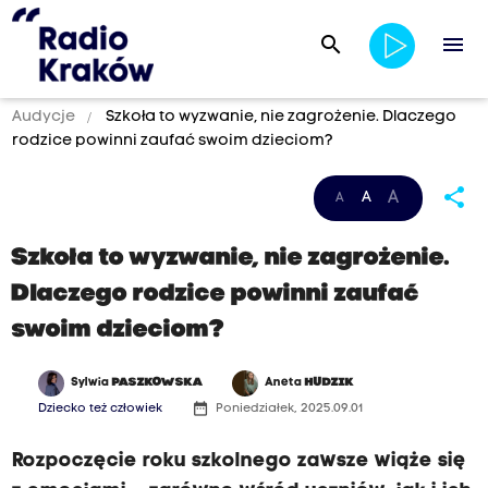
search
menu
Audycje
Szkoła to wyzwanie, nie zagrożenie. Dlaczego
rodzice powinni zaufać swoim dzieciom?
share
A
A
A
Szkoła to wyzwanie, nie zagrożenie.
Dlaczego rodzice powinni zaufać
swoim dzieciom?
Sylwia
PASZKOWSKA
Aneta
HUDZIK
date_range
Dziecko też człowiek
Poniedziałek, 2025.09.01
Rozpoczęcie roku szkolnego zawsze wiąże się