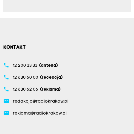
KONTAKT
phone
12 200 33 33
(antena)
phone
12 630 60 00
(recepcja)
phone
12 630 62 06
(reklama)
email
redakcja@radiokrakow.pl
email
reklama@radiokrakow.pl