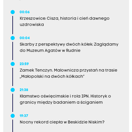
00:06
Krzeszowice: Cisza, historia i cień dawnego
uzdrowiska
00:04
Skarby z perspektywy dwóch kółek: Zaglądamy
do Muzeum Agatów w Rudnie
23:59
Zamek Tenczyn. Malownicza przystań na trasie
„Małopolski na dwóch kółkach”
21:38
Kłamstwo oświęcimskie i rola IPN. Historyk o
granicy między badaniem a ściganiem
19:37
Nocny rekord ciepła w Beskidzie Niskim?