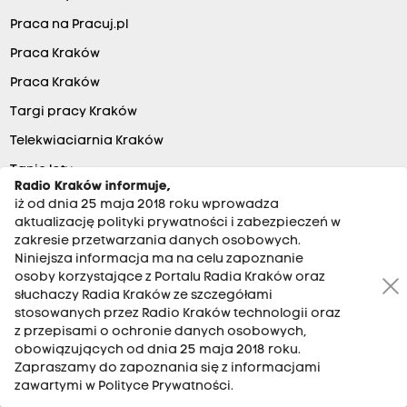
Praca na Pracuj.pl
Praca Kraków
Praca Kraków
Targi pracy Kraków
Telekwiaciarnia Kraków
Tanie loty
Radio Kraków informuje,
Hotele
iż od dnia 25 maja 2018 roku wprowadza
aktualizację polityki prywatności i zabezpieczeń w
Kurtki zimowe damskie
zakresie przetwarzania danych osobowych.
Artykuły biurowe
Niniejsza informacja ma na celu zapoznanie
osoby korzystające z Portalu Radia Kraków oraz
Baza ofert pracy
słuchaczy Radia Kraków ze szczegółami
stosowanych przez Radio Kraków technologii oraz
the:blog
z przepisami o ochronie danych osobowych,
Mieszkania w Krakowie
obowiązujących od dnia 25 maja 2018 roku.
Zapraszamy do zapoznania się z informacjami
Darmowe ogłoszenia
zawartymi w Polityce Prywatności.
Sklep z kosmetykami tolpa.pl