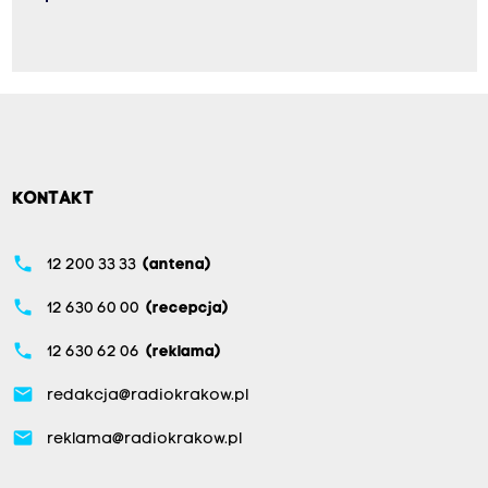
KONTAKT
phone
12 200 33 33
(antena)
phone
12 630 60 00
(recepcja)
phone
12 630 62 06
(reklama)
email
redakcja@radiokrakow.pl
email
reklama@radiokrakow.pl