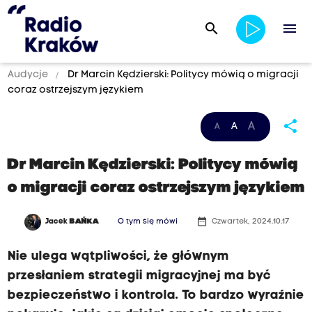
search
menu
Audycje
Dr Marcin Kędzierski: Politycy mówią o migracji
coraz ostrzejszym językiem
share
A
A
A
Dr Marcin Kędzierski: Politycy mówią
o migracji coraz ostrzejszym językiem
date_range
Jacek
BAŃKA
O tym się mówi
Czwartek, 2024.10.17
Nie ulega wątpliwości, że głównym
przesłaniem strategii migracyjnej ma być
bezpieczeństwo i kontrola. To bardzo wyraźnie