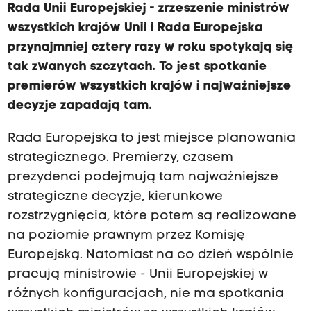
Rada Unii Europejskiej -
z
rzeszenie
m
inistrów
wszystkich krajów Unii i
R
ada
E
uropejska
przynajmniej cztery razy w roku spotykają się
tak zwanych szczytach.
T
o jest
s
potkanie
premierów wszystkich krajów i najważniejsze
decyzje zapadają tam.
Rada Europejska to jest miejsce planowania
strategicznego. Premierzy, czasem
prezydenci podejmują tam najważniejsze
strategiczne decyzje, kierunkowe
rozstrzygnięcia, które potem są realizowane
na poziomie prawnym przez Komisję
Europejską. Natomiast na co dzień wspólnie
pracują ministrowie - Unii Europejskiej w
różnych konfiguracjach, nie ma spotkania