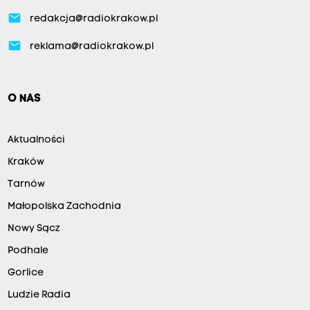
email
redakcja@radiokrakow.pl
email
reklama@radiokrakow.pl
O NAS
Aktualności
Kraków
Tarnów
Małopolska Zachodnia
Nowy Sącz
Podhale
Gorlice
Ludzie Radia