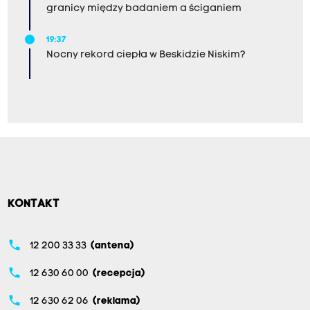
granicy między badaniem a ściganiem
19:37
Nocny rekord ciepła w Beskidzie Niskim?
KONTAKT
phone
12 200 33 33
(antena)
phone
12 630 60 00
(recepcja)
phone
12 630 62 06
(reklama)