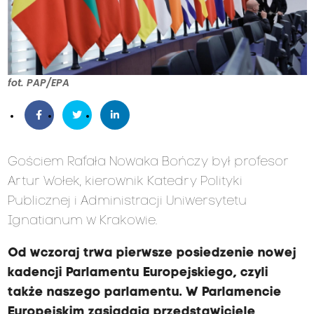
fot. PAP/EPA
Gościem Rafała Nowaka Bończy był profesor
Artur Wołek, kierownik Katedry Polityki
Publicznej i Administracji Uniwersytetu
Ignatianum w Krakowie.
Od wczoraj trwa pierwsze posiedzenie nowej
kadencji Parlamentu Europejskiego, czyli
także naszego parlamentu. W Parlamencie
Europejskim zasiadają przedstawiciele