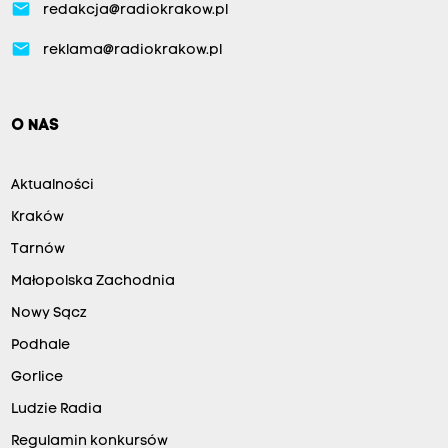
email
redakcja@radiokrakow.pl
email
reklama@radiokrakow.pl
O NAS
Aktualności
Kraków
Tarnów
Małopolska Zachodnia
Nowy Sącz
Podhale
Gorlice
Ludzie Radia
Regulamin konkursów