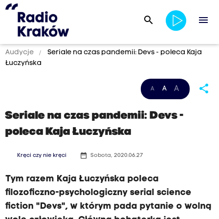
search
menu
Audycje
Seriale na czas pandemii: Devs - poleca Kaja
Łuczyńska
share
A
A
A
Seriale na czas pandemii: Devs -
poleca Kaja Łuczyńska
date_range
Kręci czy nie kręci
Sobota, 2020.06.27
Tym razem Kaja Łuczyńska poleca
filozoficzno-psychologiczny serial science
fiction "Devs", w którym pada pytanie o wolną