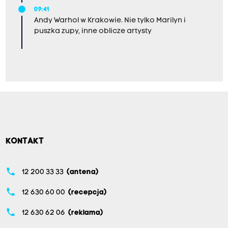
09:41
Andy Warhol w Krakowie. Nie tylko Marilyn i
puszka zupy, inne oblicze artysty
KONTAKT
phone
12 200 33 33
(antena)
phone
12 630 60 00
(recepcja)
phone
12 630 62 06
(reklama)