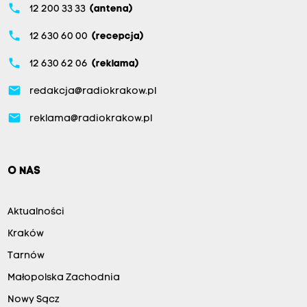
phone
12 200 33 33
(antena)
phone
12 630 60 00
(recepcja)
phone
12 630 62 06
(reklama)
email
redakcja@radiokrakow.pl
email
reklama@radiokrakow.pl
O NAS
Aktualności
Kraków
Tarnów
Małopolska Zachodnia
Nowy Sącz