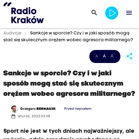
search
menu
Audycje
Sankcje w sporcie? Czy i w jaki sposób mogą
stać się skutecznym orężem wobec agresora militarnego?
share
A
A
A
Sankcje w sporcie? Czy i w jaki
sposób mogą stać się skutecznym
orężem wobec agresora militarnego?
Grzegorz
BERNASIK
Przed hejnałem
date_range
Wtorek, 2022.03.08
Sport nie jest w tych dniach najważniejszy, ale