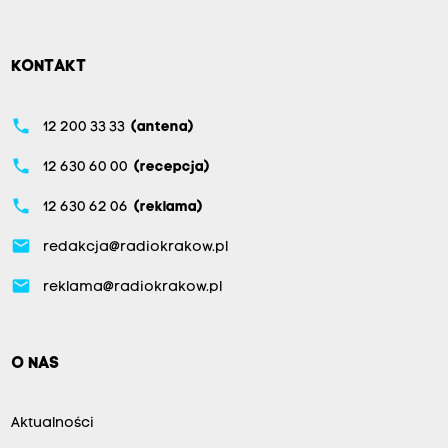
KONTAKT
phone
12 200 33 33
(antena)
phone
12 630 60 00
(recepcja)
phone
12 630 62 06
(reklama)
email
redakcja@radiokrakow.pl
email
reklama@radiokrakow.pl
O NAS
Aktualności