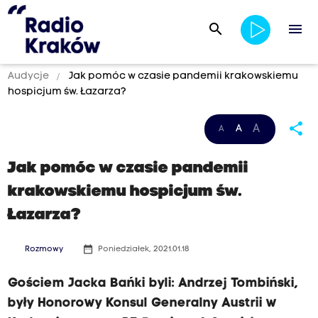
search
menu
Audycje
Jak pomóc w czasie pandemii krakowskiemu
hospicjum św. Łazarza?
share
A
A
A
Jak pomóc w czasie pandemii
krakowskiemu hospicjum św.
Łazarza?
date_range
Rozmowy
Poniedziałek, 2021.01.18
Gościem Jacka Bańki byli: Andrzej Tombiński,
były Honorowy Konsul Generalny Austrii w