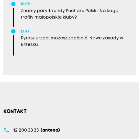
18:09
Znamy pary 1. rundy Pucharu Polski. Na kogo
trafiły małopolskie kluby?
17:47
Pytasz urząd, możesz zapłacić. Nowe zasady w
Brzesku
KONTAKT
phone
12 200 33 33
(antena)