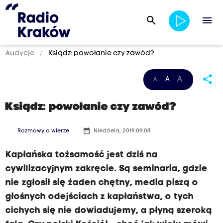
search
menu
Audycje
Ksiądz: powołanie czy zawód?
share
A
A
A
Ksiądz: powołanie czy zawód?
date_range
Rozmowy o wierze
Niedziela, 2019.09.08
Kapłańska tożsamość jest dziś na
cywilizacyjnym zakręcie. Są seminaria, gdzie
nie zgłosił się żaden chętny, media piszą o
głośnych odejściach z kapłaństwa, o tych
cichych się nie dowiadujemy, a płyną szeroką