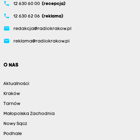
phone
12 630 60 00
(recepcja)
phone
12 630 62 06
(reklama)
email
redakcja@radiokrakow.pl
email
reklama@radiokrakow.pl
O NAS
Aktualności
Kraków
Tarnów
Małopolska Zachodnia
Nowy Sącz
Podhale