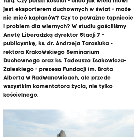
falą. Czy polski Kościół - choć jak wielu mówi
jest eksporterem duchownych w świat - może
nie mieć kapłanów? Czy to poważne tąpniecie
i problem dla wiernych? W studiu gościliśmy
Anetę Liberadzką dyrektor Stacji 7 -
publicystkę, ks. dr. Andrzeja Tarasiuka -
rektora Krakowskiego Seminarium
Duchownego oraz ks. Tadeusza Isakowicza-
Zaleskiego - prezesa Fundacji im. Brata
Alberta w Radwanowicach, ale przede
wszystkim komentatora życia, nie tylko
kościelnego.