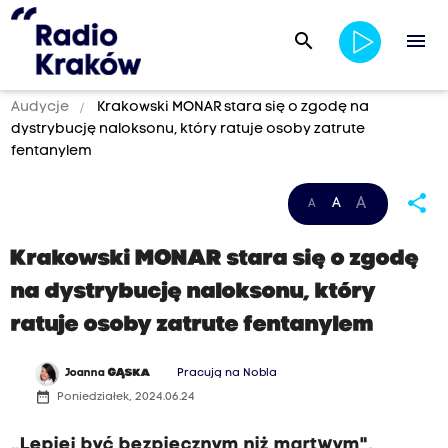
search
menu
Audycje
Krakowski MONAR stara się o zgodę na
dystrybucję naloksonu, który ratuje osoby zatrute
fentanylem
share
A
A
A
Krakowski MONAR stara się o zgodę
na dystrybucję naloksonu, który
ratuje osoby zatrute fentanylem
Joanna
GĄSKA
Pracują na Nobla
date_range
Poniedziałek, 2024.06.24
„Lepiej być bezpiecznym niż martwym",