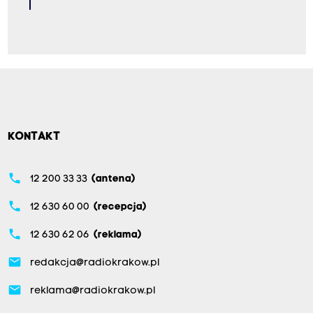
KONTAKT
phone
12 200 33 33
(antena)
phone
12 630 60 00
(recepcja)
phone
12 630 62 06
(reklama)
email
redakcja@radiokrakow.pl
email
reklama@radiokrakow.pl