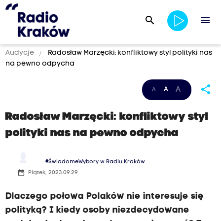
search
menu
Audycje
Radosław Marzęcki: konfliktowy styl polityki nas
na pewno odpycha
share
A
A
A
Radosław Marzęcki: konfliktowy styl
polityki nas na pewno odpycha
#ŚwiadomeWybory w Radiu Kraków
date_range
Piątek, 2023.09.29
Dlaczego połowa Polaków nie interesuje się
polityką? I kiedy osoby niezdecydowane