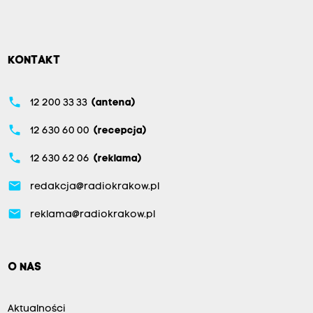
KONTAKT
phone
12 200 33 33
(antena)
phone
12 630 60 00
(recepcja)
phone
12 630 62 06
(reklama)
email
redakcja@radiokrakow.pl
email
reklama@radiokrakow.pl
O NAS
Aktualności