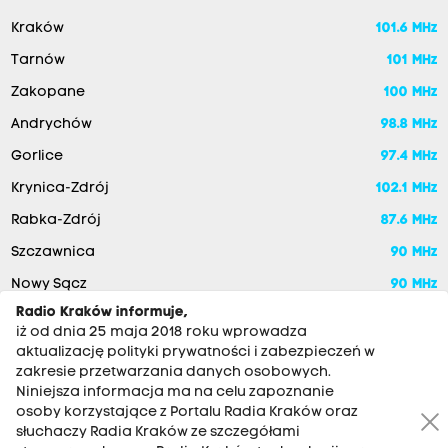
Kraków
101.6 MHz
Tarnów
101 MHz
Zakopane
100 MHz
Andrychów
98.8 MHz
Gorlice
97.4 MHz
Krynica-Zdrój
102.1 MHz
Rabka-Zdrój
87.6 MHz
Szczawnica
90 MHz
Nowy Sącz
90 MHz
Radio Kraków informuje,
iż od dnia 25 maja 2018 roku wprowadza
aktualizację polityki prywatności i zabezpieczeń w
zakresie przetwarzania danych osobowych.
Niniejsza informacja ma na celu zapoznanie
osoby korzystające z Portalu Radia Kraków oraz
słuchaczy Radia Kraków ze szczegółami