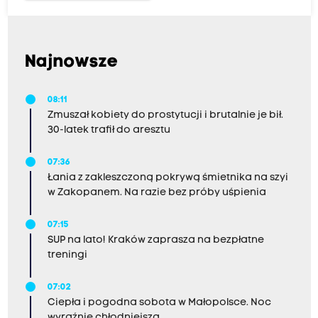
Najnowsze
08:11
Zmuszał kobiety do prostytucji i brutalnie je bił.
30-latek trafił do aresztu
07:36
Łania z zakleszczoną pokrywą śmietnika na szyi
w Zakopanem. Na razie bez próby uśpienia
07:15
SUP na lato! Kraków zaprasza na bezpłatne
treningi
07:02
Ciepła i pogodna sobota w Małopolsce. Noc
wyraźnie chłodniejsza