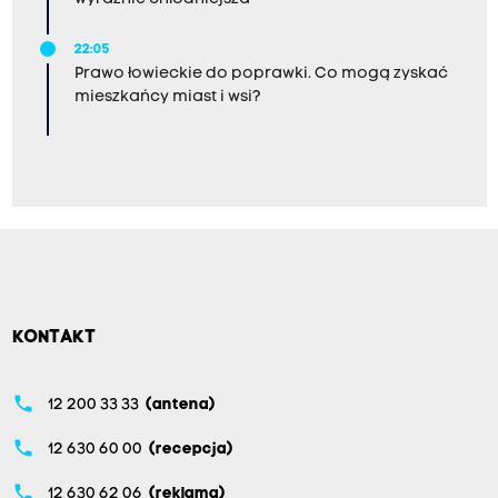
22:05
Prawo łowieckie do poprawki. Co mogą zyskać
mieszkańcy miast i wsi?
KONTAKT
phone
12 200 33 33
(antena)
phone
12 630 60 00
(recepcja)
phone
12 630 62 06
(reklama)