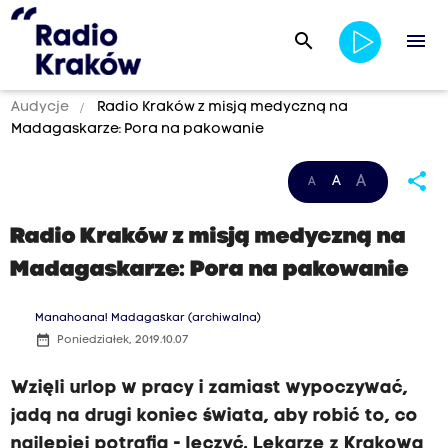
search
menu
Audycje
Radio Kraków z misją medyczną na
Madagaskarze: Pora na pakowanie
share
A
A
A
Radio Kraków z misją medyczną na
Madagaskarze: Pora na pakowanie
Manahoana! Madagaskar (archiwalna)
date_range
Poniedziałek, 2019.10.07
Wzięli urlop w pracy i zamiast wypoczywać,
jadą na drugi koniec świata, aby robić to, co
najlepiej potrafią - leczyć. Lekarze z Krakowa