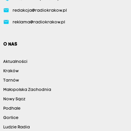
email
redakcja@radiokrakow.pl
email
reklama@radiokrakow.pl
O NAS
Aktualności
Kraków
Tarnów
Małopolska Zachodnia
Nowy Sącz
Podhale
Gorlice
Ludzie Radia