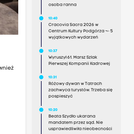
osoba ranna
10:40
Cracovia Sacra 2026 w
Centrum Kultury Podgórza ¬- 5
wyjątkowych wydarzeń
10:37
Wyruszył 61. Marsz Szlak
Pierwszej Kompanii Kadrowej
wnież
10:31
Różowy dywan w Tatrach
zachwyca turystów. Trzeba się
pospieszyć
10:20
Beata Szydło ukarana
mandatem przez sąd. Nie
usprawiedliwiła nieobecności