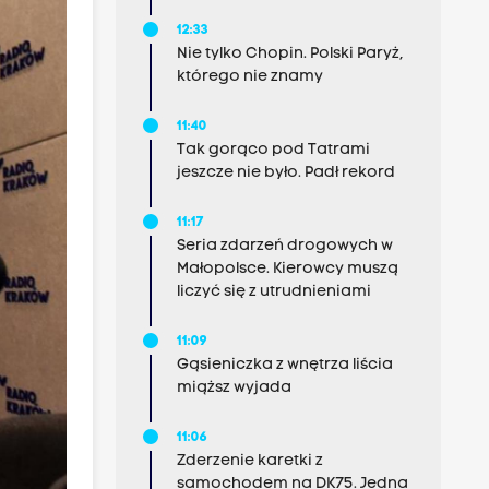
12:33
Nie tylko Chopin. Polski Paryż,
którego nie znamy
11:40
Tak gorąco pod Tatrami
jeszcze nie było. Padł rekord
11:17
Seria zdarzeń drogowych w
Małopolsce. Kierowcy muszą
liczyć się z utrudnieniami
11:09
Gąsieniczka z wnętrza liścia
miąższ wyjada
11:06
Zderzenie karetki z
samochodem na DK75. Jedna