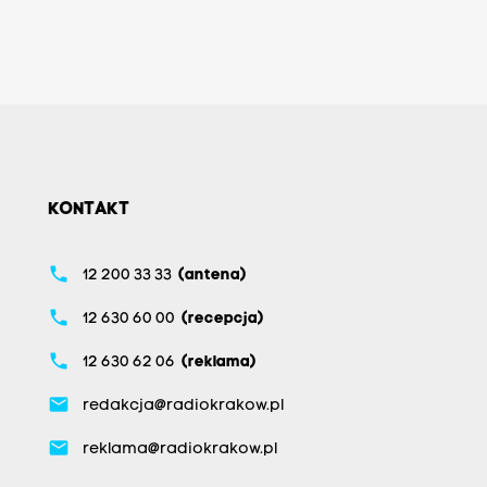
KONTAKT
phone
12 200 33 33
(antena)
phone
12 630 60 00
(recepcja)
phone
12 630 62 06
(reklama)
email
redakcja@radiokrakow.pl
email
reklama@radiokrakow.pl