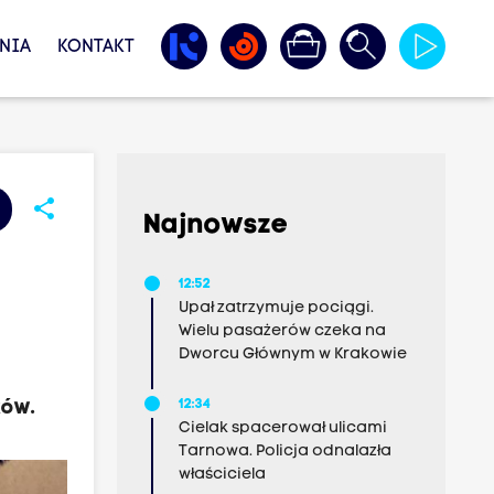
NIA
KONTAKT
share
Najnowsze
12:52
Upał zatrzymuje pociągi.
Wielu pasażerów czeka na
Dworcu Głównym w Krakowie
ków.
12:34
Cielak spacerował ulicami
Tarnowa. Policja odnalazła
właściciela