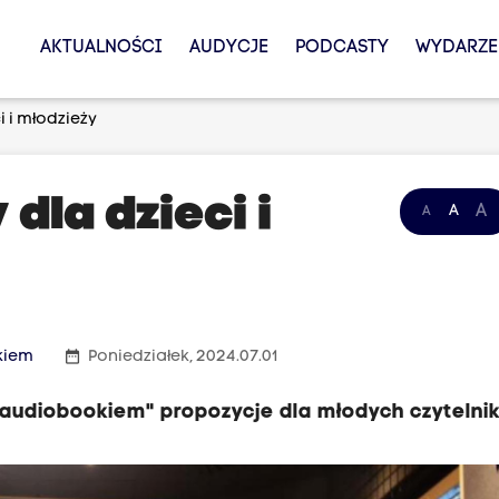
AKTUALNOŚCI
AUDYCJE
PODCASTY
WYDARZE
i i młodzieży
dla dzieci i
A
A
A
date_range
kiem
Poniedziałek, 2024.07.01
z audiobookiem" propozycje dla młodych czytelni