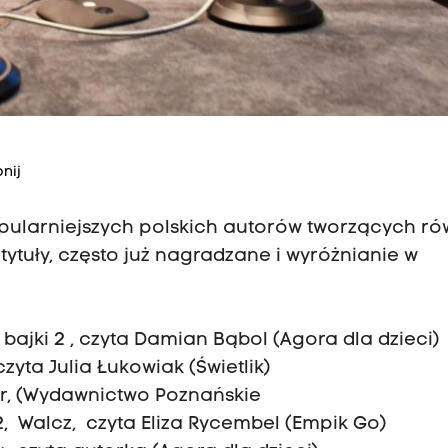
nij
opularniejszych polskich autorów tworzących ró
tytuły, często już nagradzane i wyróżnianie w
bajki 2 , czyta Damian Bąbol (Agora dla dzieci)
czyta Julia Łukowiak (Świetlik)
tor, (Wydawnictwo Poznańskie
2, Walcz, czyta Eliza Rycembel (Empik Go)