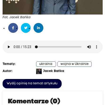
Fot. Jacek Bańka
Tematy:
ukraina
wojna w Ukrainie
Autor:
Jacek Bańka
Wyślij opinię na temat artykułu
Komentarze (0)