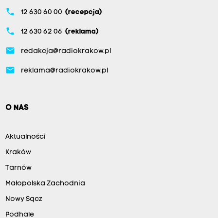
phone
12 630 60 00
(recepcja)
phone
12 630 62 06
(reklama)
email
redakcja@radiokrakow.pl
email
reklama@radiokrakow.pl
O NAS
Aktualności
Kraków
Tarnów
Małopolska Zachodnia
Nowy Sącz
Podhale