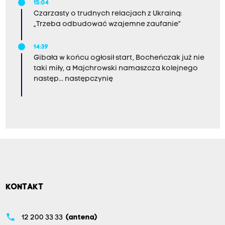
15:04
Czarzasty o trudnych relacjach z Ukrainą:
„Trzeba odbudować wzajemne zaufanie”
14:39
Gibała w końcu ogłosił start, Bocheńczak już nie
taki miły, a Majchrowski namaszcza kolejnego
następ... następczynię
KONTAKT
phone
12 200 33 33
(antena)