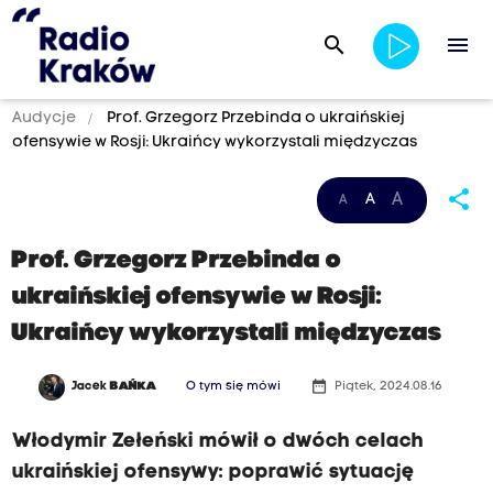
search
menu
Audycje
Prof. Grzegorz Przebinda o ukraińskiej
ofensywie w Rosji: Ukraińcy wykorzystali międzyczas
share
A
A
A
Prof. Grzegorz Przebinda o
ukraińskiej ofensywie w Rosji:
Ukraińcy wykorzystali międzyczas
date_range
Jacek
BAŃKA
O tym się mówi
Piątek, 2024.08.16
Włodymir Zełeński mówił o dwóch celach
ukraińskiej ofensywy: poprawić sytuację