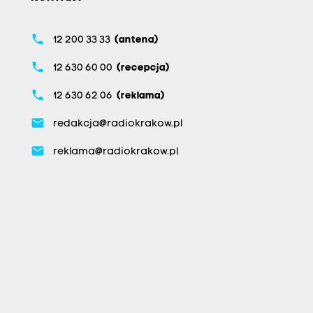
phone
12 200 33 33
(antena)
phone
12 630 60 00
(recepcja)
phone
12 630 62 06
(reklama)
email
redakcja@radiokrakow.pl
email
reklama@radiokrakow.pl