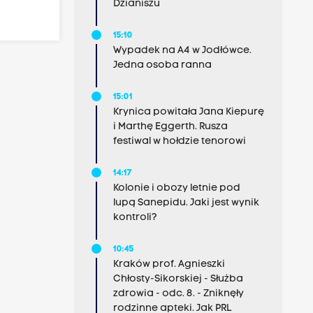
Dzianiszu
15:10
Wypadek na A4 w Jodłówce.
Jedna osoba ranna
15:01
Krynica powitała Jana Kiepurę
i Marthę Eggerth. Rusza
festiwal w hołdzie tenorowi
14:17
Kolonie i obozy letnie pod
lupą Sanepidu. Jaki jest wynik
kontroli?
10:45
Kraków prof. Agnieszki
Chłosty-Sikorskiej - Służba
zdrowia - odc. 8. - Zniknęły
rodzinne apteki. Jak PRL