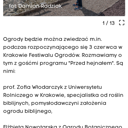
fot: Damian Radziak
crop_free
1
/ 13
Ogrody będzie można zwiedzać m.in.
podczas rozpoczynającego się 3 czerwca w
Krakowie Festiwalu Ogrodów. Rozmawiamy o
tym z gośćmi programu "Przed hejnałem". Są
nimi:
prof. Zofia Włodarczyk z Uniwersytetu
Rolniczego w Krakowie, specjalistka od roślin
biblijnych, pomysłodawczyni założenia
ogrodu biblijnego,
Elżbieta Nowotarska z Ogrodu Botanicznego