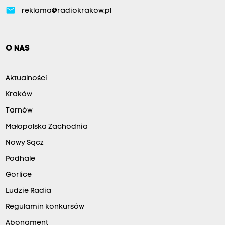
email
reklama@radiokrakow.pl
O NAS
Aktualności
Kraków
Tarnów
Małopolska Zachodnia
Nowy Sącz
Podhale
Gorlice
Ludzie Radia
Regulamin konkursów
Abonament