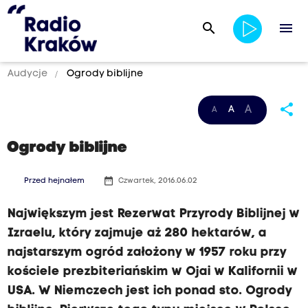
search
menu
Audycje
Ogrody biblijne
share
A
A
A
Ogrody biblijne
date_range
Przed hejnałem
Czwartek, 2016.06.02
Największym jest Rezerwat Przyrody Biblijnej w
Izraelu, który zajmuje aż 280 hektarów, a
najstarszym ogród założony w 1957 roku przy
kościele prezbiteriańskim w Ojai w Kalifornii w
USA. W Niemczech jest ich ponad sto. Ogrody