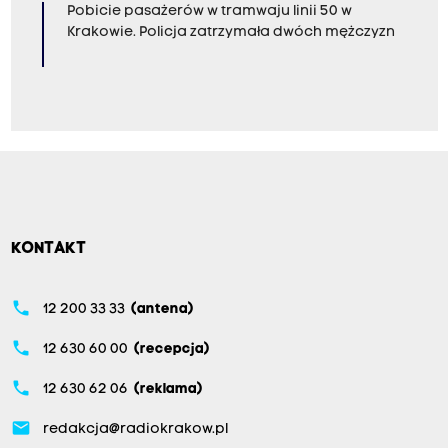
Pobicie pasażerów w tramwaju linii 50 w
Krakowie. Policja zatrzymała dwóch mężczyzn
KONTAKT
phone
12 200 33 33
(antena)
phone
12 630 60 00
(recepcja)
phone
12 630 62 06
(reklama)
email
redakcja@radiokrakow.pl