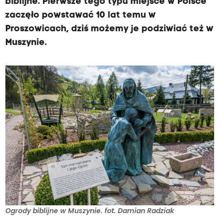
biblijne. Pierwsze tego typu miejsce w Polsce
zaczęło powstawać 10 lat temu w
Proszowicach, dziś możemy je podziwiać też w
Muszynie.
Ogrody biblijne w Muszynie. fot. Damian Radziak