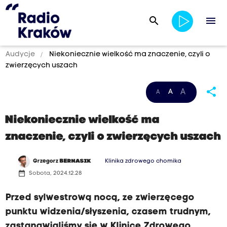
search
menu
Audycje
Niekoniecznie wielkość ma znaczenie, czyli o
zwierzęcych uszach
share
A
A
A
Niekoniecznie wielkość ma
znaczenie, czyli o zwierzęcych uszach
Grzegorz
BERNASIK
Klinika zdrowego chomika
date_range
Sobota, 2024.12.28
Przed sylwestrową nocą, ze zwierzęcego
punktu widzenia/słyszenia, czasem trudnym,
zastanawialiśmy się w Klinice Zdrowego