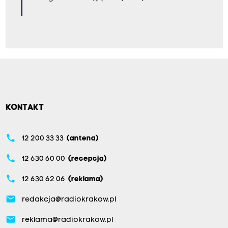
KONTAKT
phone
12 200 33 33
(antena)
phone
12 630 60 00
(recepcja)
phone
12 630 62 06
(reklama)
email
redakcja@radiokrakow.pl
email
reklama@radiokrakow.pl