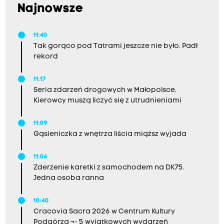
Najnowsze
11:40
Tak gorąco pod Tatrami jeszcze nie było. Padł
rekord
11:17
Seria zdarzeń drogowych w Małopolsce.
Kierowcy muszą liczyć się z utrudnieniami
11:09
Gąsieniczka z wnętrza liścia miąższ wyjada
11:06
Zderzenie karetki z samochodem na DK75.
Jedna osoba ranna
10:40
Cracovia Sacra 2026 w Centrum Kultury
Podgórza ¬- 5 wyjątkowych wydarzeń