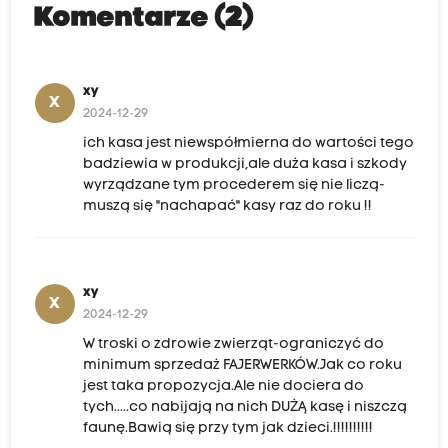
Komentarze (2)
xy
X
2024-12-29
ich kasa jest niewspółmierna do wartości tego
badziewia w produkcji,ale duża kasa i szkody
wyrządzane tym procederem się nie liczą-
muszą się "nachapać" kasy raz do roku !!
xy
X
2024-12-29
W troski o zdrowie zwierząt-ograniczyć do
minimum sprzedaż FAJERWERKÓW.Jak co roku
jest taka propozycja.Ale nie dociera do
tych.....co nabijają na nich DUŻĄ kasę i niszczą
faunę.Bawią się przy tym jak dzieci.!!!!!!!!!!