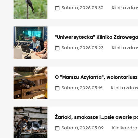
calendar_today
Sobota, 2026.05.30
Klinika zd
"Uniwersytecka" Klinika Zdroweg
calendar_today
Sobota, 2026.05.23
Klinika zd
O "Marszu Azylanta", wolontariusz
calendar_today
Sobota, 2026.05.16
Klinika zdr
Żarloki, smakosze i...psie awarie
calendar_today
Sobota, 2026.05.09
Klinika zd