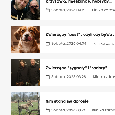
Krzyżówki, mieszańce, hybrydy...
calendar_today
Sobota, 2026.04.11
Klinika zdr
Zwierzęcy "post" , czyli czy bywa ,
calendar_today
Sobota, 2026.04.04
Klinika zd
Zwierzęce "sygnały" i "radary"
calendar_today
Sobota, 2026.03.28
Klinika zd
Nim staną sie dorosłe...
calendar_today
Sobota, 2026.03.21
Klinika zdr