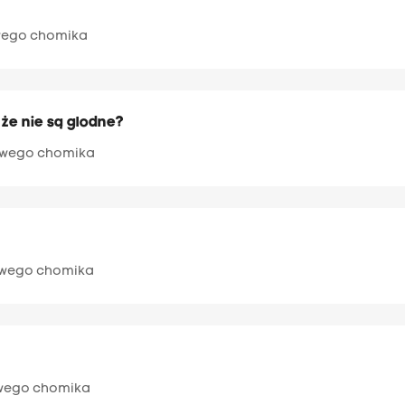
owego chomika
 że nie są glodne?
rowego chomika
rowego chomika
owego chomika