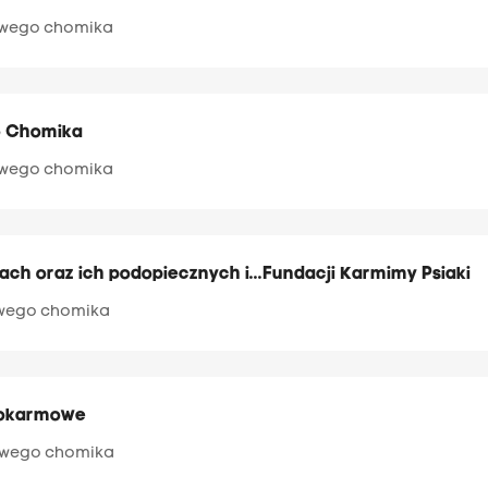
rowego chomika
o Chomika
rowego chomika
ach oraz ich podopiecznych i...Fundacji Karmimy Psiaki
owego chomika
 pokarmowe
rowego chomika