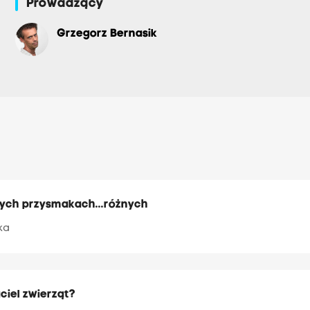
Prowadzący
Grzegorz Bernasik
ęcych przysmakach...różnych
ka
ciel zwierząt?