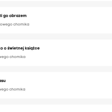
ieli go obrazem
drowego chomika
ko o świetnej książce
owego chomika
lasu
owego chomika