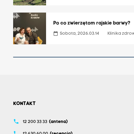
Po co zwierzętom rajskie barwy?
calendar_today
Sobota, 2026.03.14
Klinika zdr
KONTAKT
phone
12 200 33 33
(antena)
phone
12 630 60 00
(recepcja)