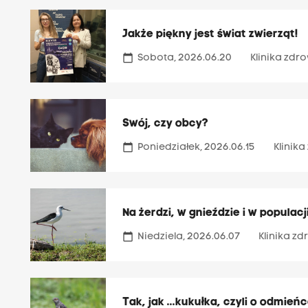
Jakże piękny jest świat zwierząt!
calendar_today
Sobota, 2026.06.20
Klinika zd
Swój, czy obcy?
calendar_today
Poniedziałek, 2026.06.15
Klinik
Na żerdzi, w gnieździe i w populac
calendar_today
Niedziela, 2026.06.07
Klinika z
Tak, jak ...kukułka, czyli o odmień