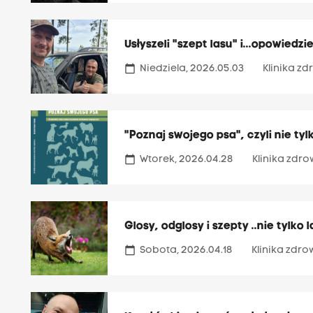
Usłyszeli "szept lasu" i...opowiedz
calendar_today
Niedziela, 2026.05.03
Klinika z
"Poznaj swojego psa", czyli nie tyl
calendar_today
Wtorek, 2026.04.28
Klinika zdr
Glosy, odglosy i szepty ..nie tylko 
calendar_today
Sobota, 2026.04.18
Klinika zdr