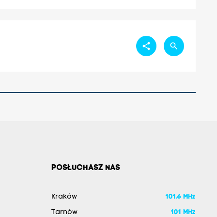
share
search
POSŁUCHASZ NAS
Kraków
101.6 MHz
Tarnów
101 MHz