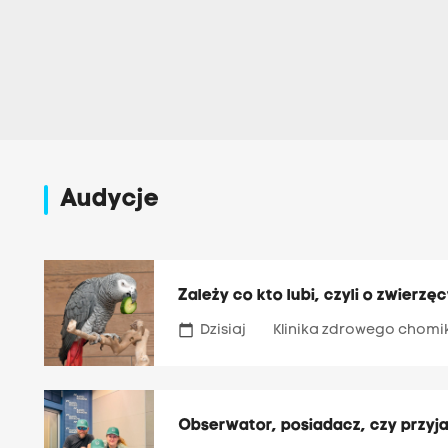
Audycje
Zależy co kto lubi, czyli o zwierz
calendar_today
Dzisiaj
Klinika zdrowego chomi
Obserwator, posiadacz, czy przyja