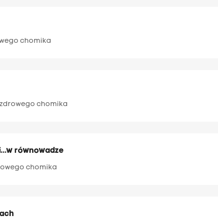
rowego chomika
a zdrowego chomika
ji...w równowadze
drowego chomika
cach