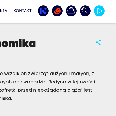
NIA
KONTAKT
homika
share
e wszelkich zwierząt: dużych i małych, z
jących na swobodzie. Jedyna w tej części
zofretki przed niepożądaną ciążą" jest
iska.