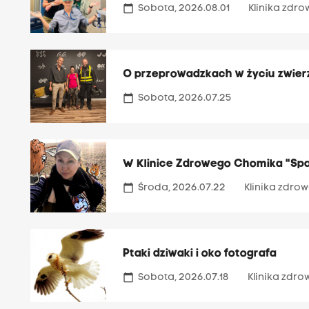
calendar_today
Sobota, 2026.08.01
Klinika zdr
O przeprowadzkach w życiu zwier
calendar_today
Sobota, 2026.07.25
W Klinice Zdrowego Chomika "Spa
calendar_today
Środa, 2026.07.22
Klinika zdr
Ptaki dziwaki i oko fotografa
calendar_today
Sobota, 2026.07.18
Klinika zdr