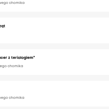
owego chomika
ząt
cer z teriologiem"
owego chomika
owego chomika