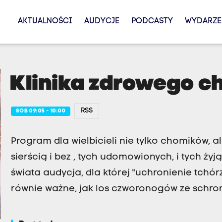
AKTUALNOŚCI
AUDYCJE
PODCASTY
WYDARZE
Klinika zdrowego c
RSS
SOB 09:05 - 10:00
Program dla wielbicieli nie tylko chomików, al
sierścią i bez , tych udomowionych, i tych ży
świata audycja, dla której "uchronienie tchór
równie ważne, jak los czworonogów ze schron