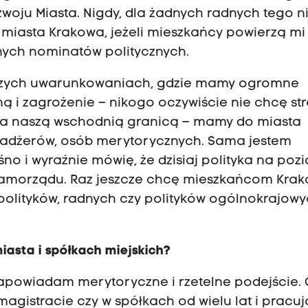
woju Miasta. Nigdy, dla żadnych radnych tego n
 miasta Krakowa, jeżeli mieszkańcy powierzą mi
nych nominatów politycznych.
ejszych uwarunkowaniach, gdzie mamy ogromne
ą i zagrożenie – nikogo oczywiście nie chcę str
za naszą wschodnią granicą – mamy do miasta
nadżerów, osób merytorycznych. Sama jestem
ośno i wyraźnie mówię, że dzisiaj polityka na poz
amorządu. Raz jeszcze chcę mieszkańcom Kra
olityków, radnych czy polityków ogólnokrajow
iasta i spółkach miejskich?
apowiadam merytoryczne i rzetelne podejście. 
agistracie czy w spółkach od wielu lat i pracuj