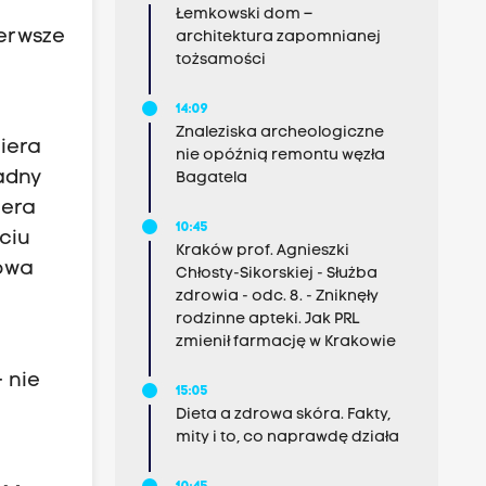
Łemkowski dom –
ierwsze
architektura zapomnianej
tożsamości
a
14:09
Znaleziska archeologiczne
iera
nie opóźnią remontu węzła
adny
Bagatela
iera
10:45
ciu
Kraków prof. Agnieszki
kowa
Chłosty-Sikorskiej - Służba
zdrowia - odc. 8. - Zniknęły
rodzinne apteki. Jak PRL
zmienił farmację w Krakowie
 nie
15:05
Dieta a zdrowa skóra. Fakty,
mity i to, co naprawdę działa