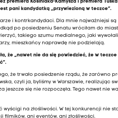
zez premiera Kosiniaka-Kamysza i premiera Tuska
est pani kandydatką „przywiezioną w teczce”.
arze i kontrkandydaci. Dla mnie najważniejsi są
 odkąd po posiedzeniu Senatu wróciłam do miast
erzyć, takiego szumu medialnego, jaki wywołal
karzy, mieszkańcy naprawdę nie podzielają.
ła, że „nawet nie da się powiedzieć, że w teczce
ć”.
o, że trwało posiedzenie rządu, że zarówno pr
ska, czyli ja, byliśmy w Warszawie, realizując s
jeszcze się nie rozpoczęła. Tego nawet nie wa
yścigi na złośliwości. W tej konkurencji nie sta
 filmików, ani eventów, ani złośliwości.