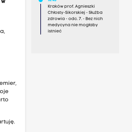
10:45
 w
Kraków prof. Agnieszki
Chłosty-Sikorskiej - Służba
zdrowia - odc. 7. - Bez nich
medycyna nie mogłaby
a,
istnieć
i
emier,
woje
rto
rtuję.