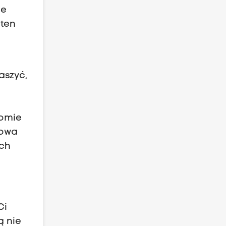
ie
 ten
aszyć,
iomie
kowa
ych
Ci
ą nie