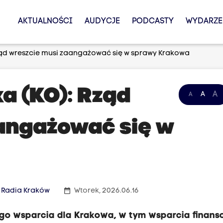
AKTUALNOŚCI
AUDYCJE
PODCASTY
WYDARZE
ząd wreszcie musi zaangażować się w sprawy Krakowa
a (KO): Rząd
A
A
A
angażować się w
date_range
Radia Kraków
Wtorek, 2026.06.16
ego wsparcia dla Krakowa, w tym wsparcia finan