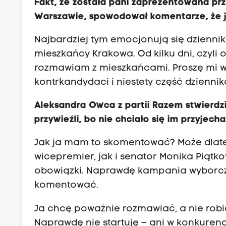
Fakt, że została pani zaprezentowana pr
Warszawie, spowodował komentarze, że j
Najbardziej tym emocjonują się dziennik
mieszkańcy Krakowa. Od kilku dni, czyli
rozmawiam z mieszkańcami. Proszę mi wi
kontrkandydaci i niestety część dzienni
Aleksandra Owca z partii Razem stwierdzi
przywieźli, bo nie chciało się im przyjecha
Jak ja mam to skomentować? Może dlateg
wicepremier, jak i senator Monika Piątkow
obowiązki. Naprawdę kampania wyborcza 
komentować.
Ja chcę poważnie rozmawiać, a nie robić w
Naprawdę nie startuję – ani w konkurencji