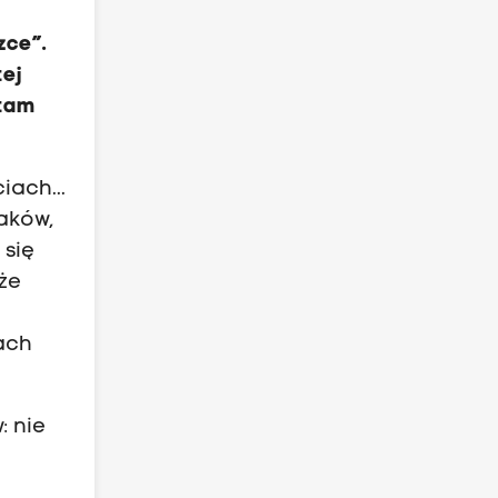
zce”.
tej
ętam
iach...
aków,
 się
 że
iach
: nie