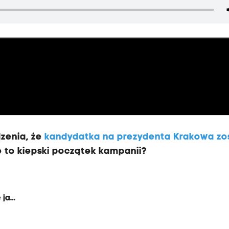
zenia, że
kandydatka na prezydenta Krakowa zo
że to kiepski początek kampanii?
 jak