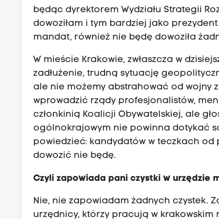
będąc dyrektorem Wydziału Strategii Roz
dowoziłam i tym bardziej jako prezydent
mandat, również nie będę dowoziła żad
W mieście Krakowie, zwłaszcza w dzisi
zadłużenie, trudną sytuację geopolityczn
ale nie możemy abstrahować od wojny 
wprowadzić rządy profesjonalistów, me
członkinią Koalicji Obywatelskiej, ale gł
ogólnokrajowym nie powinna dotykać s
powiedzieć: kandydatów w teczkach od p
dowozić nie będę.
Czyli zapowiada pani czystki w urzędzie m
Nie, nie zapowiadam żadnych czystek. Z
urzędnicy, którzy pracują w krakowskim m