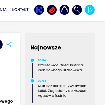
NIA
KONTAKT
share
Najnowsze
00:06
Krzeszowice: Cisza, historia i
cień dawnego uzdrowiska
00:04
Skarby z perspektywy dwóch
kółek: Zaglądamy do Muzeum
Agatów w Rudnie
sowego