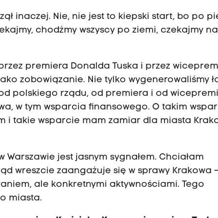
ł inaczej. Nie, nie jest to kiepski start, bo po p
zekajmy, chodźmy wszyscy po ziemi, czekajmy n
przez premiera Donalda Tuska i przez wiceprem
jako zobowiązanie. Nie tylko wygenerowaliśmy ł
 od polskiego rządu, od premiera i od wiceprem
wa, w tym wsparcia finansowego. O takim wspar
m i takie wsparcie mam zamiar dla miasta Kra
w Warszawie jest jasnym sygnałem. Chciałam
ąd wreszcie zaangażuje się w sprawy Krakowa –
waniem, ale konkretnymi aktywnościami. Tego
o miasta.