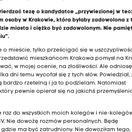
wierdzać tezę o kandydatce „przywiezionej w tec
m osoby w Krakowie, która byłaby zadowolona z 
dzie miasta i ciężko być zadowolonym. Nie pami
iu”.
o mieście, tylko prześcigać się w uszczypliwośc
przedstawić mieszkańcom Krakowa pomysł na Kr
ać, w mojej ocenie, na złośliwości. Ale odniosę
ka dni temu wycofał się z tych słów. Powiedział,
ą bardzo rzetelną i ja to podzielam. Natomiast
 który pewnie opierał się na jakichś przemyślen
 raz do wszystkich moich kolegów i nie-kolegów
CV. Nie dowożę rozmów personalnych. Będę
i gdzie ma być zatrudniony. Nie dowoziłam tego,