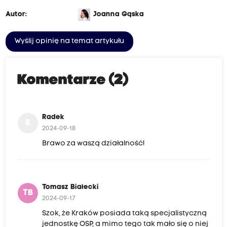
Autor:
Joanna Gąska
Wyślij opinię na temat artykułu
Komentarze (2)
Radek
R
2024-09-18
Brawo za waszą działalność!
Tomasz Białecki
TB
2024-09-17
Szok, że Kraków posiada taką specjalistyczną
jednostkę OSP, a mimo tego tak mało się o niej