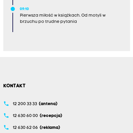
09:10
Pierwsza miłość w książkach. Od motyli w
brzuchu po trudne pytania
KONTAKT
phone
12 200 33 33
(antena)
phone
12 630 60 00
(recepcja)
phone
12 630 62 06
(reklama)