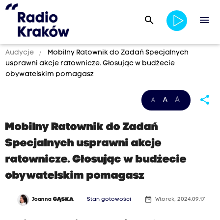
search
menu
Audycje
Mobilny Ratownik do Zadań Specjalnych
usprawni akcje ratownicze. Głosując w budżecie
obywatelskim pomagasz
share
A
A
A
Mobilny Ratownik do Zadań
Specjalnych usprawni akcje
ratownicze. Głosując w budżecie
obywatelskim pomagasz
date_range
Joanna
GĄSKA
Stan gotowości
Wtorek, 2024.09.17