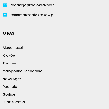
email
redakcja@radiokrakow.pl
email
reklama@radiokrakow.pl
O NAS
Aktualności
Kraków
Tarnów
Małopolska Zachodnia
Nowy Sącz
Podhale
Gorlice
Ludzie Radia