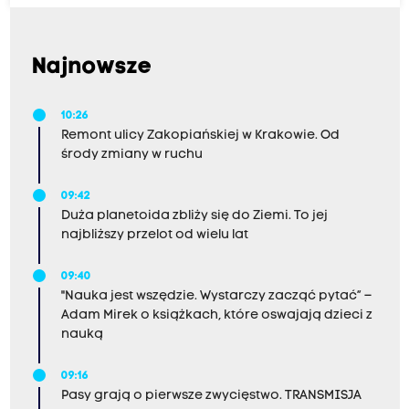
Najnowsze
10:26
Remont ulicy Zakopiańskiej w Krakowie. Od
środy zmiany w ruchu
09:42
Duża planetoida zbliży się do Ziemi. To jej
najbliższy przelot od wielu lat
09:40
"Nauka jest wszędzie. Wystarczy zacząć pytać” –
Adam Mirek o książkach, które oswajają dzieci z
nauką
09:16
Pasy grają o pierwsze zwycięstwo. TRANSMISJA