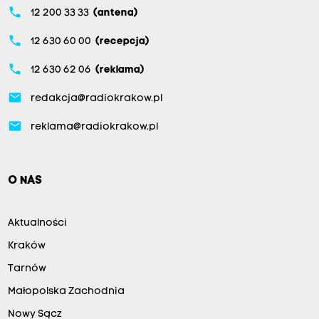
phone
12 200 33 33
(antena)
phone
12 630 60 00
(recepcja)
phone
12 630 62 06
(reklama)
email
redakcja@radiokrakow.pl
email
reklama@radiokrakow.pl
O NAS
Aktualności
Kraków
Tarnów
Małopolska Zachodnia
Nowy Sącz