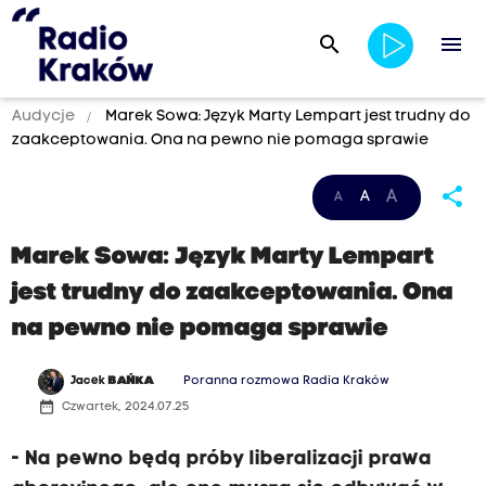
search
menu
Audycje
Marek Sowa: Język Marty Lempart jest trudny do
zaakceptowania. Ona na pewno nie pomaga sprawie
share
A
A
A
Marek Sowa: Język Marty Lempart
jest trudny do zaakceptowania. Ona
na pewno nie pomaga sprawie
Jacek
BAŃKA
Poranna rozmowa Radia Kraków
date_range
Czwartek, 2024.07.25
- Na pewno będą próby liberalizacji prawa