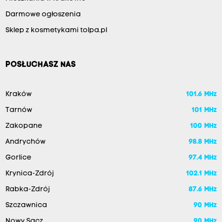
Darmowe ogłoszenia
Sklep z kosmetykami tolpa.pl
POSŁUCHASZ NAS
Kraków
101.6 MHz
Tarnów
101 MHz
Zakopane
100 MHz
Andrychów
98.8 MHz
Gorlice
97.4 MHz
Krynica-Zdrój
102.1 MHz
Rabka-Zdrój
87.6 MHz
Szczawnica
90 MHz
Nowy Sącz
90 MHz