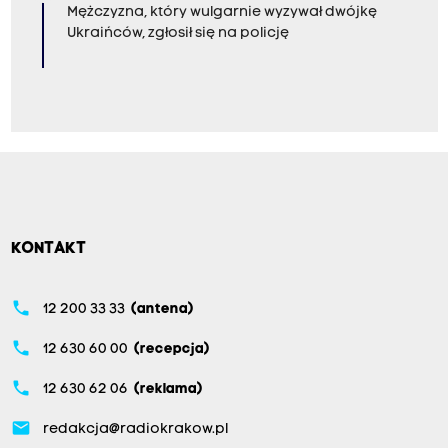
Mężczyzna, który wulgarnie wyzywał dwójkę
Ukraińców, zgłosił się na policję
KONTAKT
phone
12 200 33 33
(antena)
phone
12 630 60 00
(recepcja)
phone
12 630 62 06
(reklama)
email
redakcja@radiokrakow.pl