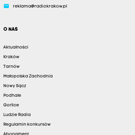
email
reklama@radiokrakow.pl
O NAS
Aktualności
Kraków
Tarnów
Małopolska Zachodnia
Nowy Sącz
Podhale
Gorlice
Ludzie Radia
Regulamin konkursów
Abonament