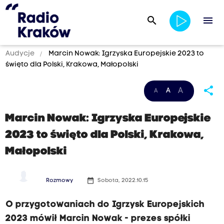
search
menu
Audycje
Marcin Nowak: Igrzyska Europejskie 2023 to
święto dla Polski, Krakowa, Małopolski
share
A
A
A
Marcin Nowak: Igrzyska Europejskie
2023 to święto dla Polski, Krakowa,
Małopolski
date_range
Rozmowy
Sobota, 2022.10.15
O przygotowaniach do Igrzysk Europejskich
2023 mówił Marcin Nowak - prezes spółki