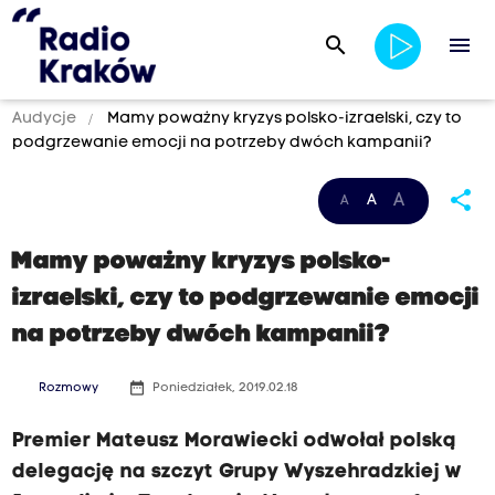
search
menu
Audycje
Mamy poważny kryzys polsko-izraelski, czy to
podgrzewanie emocji na potrzeby dwóch kampanii?
share
A
A
A
Mamy poważny kryzys polsko-
izraelski, czy to podgrzewanie emocji
na potrzeby dwóch kampanii?
date_range
Rozmowy
Poniedziałek, 2019.02.18
Premier Mateusz Morawiecki odwołał polską
delegację na szczyt Grupy Wyszehradzkiej w