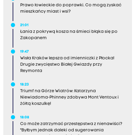
Prawo łowieckie do poprawki. Co mogą zyskać
mieszkańcy miast i wsi?
21:01
Łania z pokrywą kosza na śmieci błąka się po
Zakopanem
19:47
Wisła Kraków lepsza od imienniczki z Płocka!
Drugie zwycięstwo Białej Gwiazdy przy
Reymonta
18:23
Triumf na Górze Wiatrów: Katarzyna
Niewiadoma-Phinney zdobywa Mont Ventoux i
żółtą koszulkę!
18:08
Co może zatrzymać przestępstwa z nienawiści?
"Byłbym jednak daleki od sugerowania