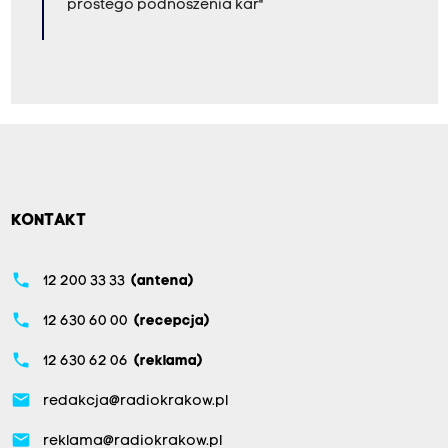
prostego podnoszenia kar"
KONTAKT
phone
12 200 33 33
(antena)
phone
12 630 60 00
(recepcja)
phone
12 630 62 06
(reklama)
email
redakcja@radiokrakow.pl
email
reklama@radiokrakow.pl