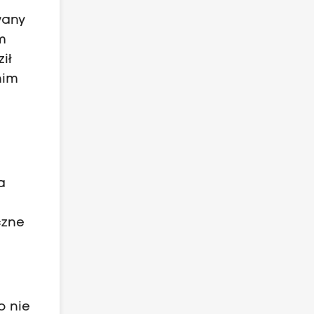
wany
m
ił
nim
a
czne
o nie