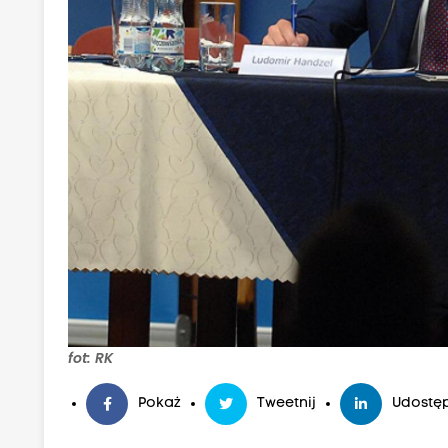
fot: RK
Pokaż
Tweetnij
Udostęp