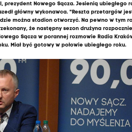
, prezydent Nowego Sącza. Jesienią ubiegłego r
szedł główny wykonawca. "Reszta przetargów jes
ędzie można stadion otworzyć. Na pewno w tym r
rzekonany, że następny sezon drużyna rozpoczni
 Nowego Sącza w porannej rozmowie Radia Krakó
oku. Miał być gotowy w połowie ubiegłego roku.