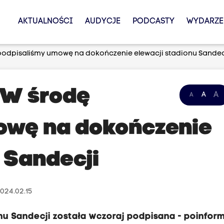
AKTUALNOŚCI
AUDYCJE
PODCASTY
WYDARZE
podpisaliśmy umowę na dokończenie elewacji stadionu Sandec
 W środę
A
A
A
owę na dokończenie
 Sandecji
024.02.15
u Sandecji została wczoraj podpisana - poinfor