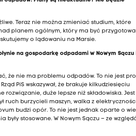
ni odpadów. Plany są nieaktualne? Nie będzie
żliwe. Teraz nie można zmieniać studium, które
nad planem ogólnym, który ma być przygotowa
skutujemy o lądowaniu na Marsie.
wpłynie na gospodarkę odpadami w Nowym Sączu 
ć, że nie ma problemu odpadów. To nie jest pr
 Rząd PiS wskazywał, że brakuje kilkudziesięciu
 rozwiązanie, duże lepsze niż składowiska. Jest
ył ruch burzycieli maszyn, walka z elektrycznośc
um budzi opór. To nie jest jednak oparte o wie
ania były stosowane. W Nowym Sączu – ze względ