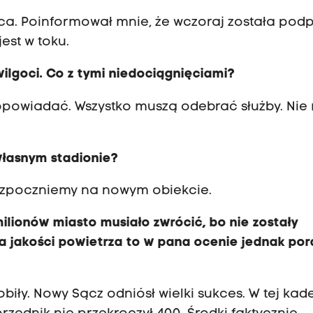
ępca. Poinformował mnie, że wczoraj została pod
est w toku.
wilgoci. Co z tymi niedociągnięciami?
opowiadać. Wszystko muszą odebrać służby. Nie
własnym stadionie?
rozpoczniemy na nowym obiekcie.
lionów miasto musiało zwrócić, bo nie zostały
 jakości powietrza to w pana ocenie jednak por
obiły. Nowy Sącz odniósł wielki sukces. W tej kad