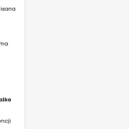
pisana
 ma
ażka
encji