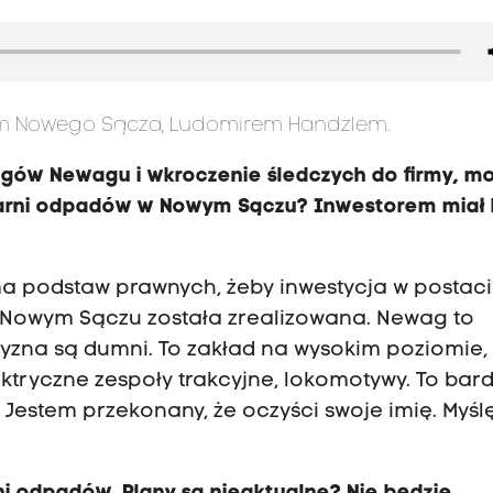
em Nowego Sącza, Ludomirem Handzlem.
ów Newagu i wkroczenie śledczych do firmy, m
larni odpadów w Nowym Sączu? Inwestorem miał
 ma podstaw prawnych, żeby inwestycja w postaci
Nowym Sączu została zrealizowana. Newag to
yzna są dumni. To zakład na wysokim poziomie, 
ektryczne zespoły trakcyjne, lokomotywy. To bar
estem przekonany, że oczyści swoje imię. Myślę