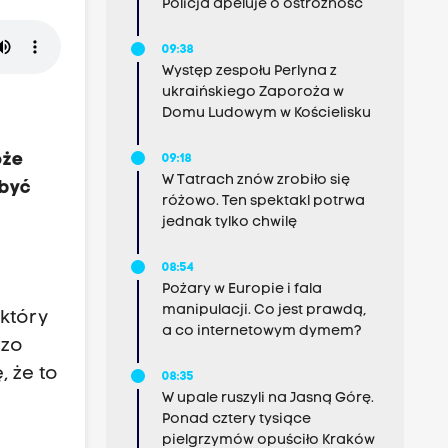
Policja apeluje o ostrożność
09:38
Występ zespołu Perlyna z
ukraińskiego Zaporoża w
Domu Ludowym w Kościelisku
oże
09:18
W Tatrach znów zrobiło się
 być
różowo. Ten spektakl potrwa
jednak tylko chwilę
08:54
Pożary w Europie i fala
manipulacji. Co jest prawdą,
który
a co internetowym dymem?
dzo
, że to
08:35
W upale ruszyli na Jasną Górę.
Ponad cztery tysiące
pielgrzymów opuściło Kraków