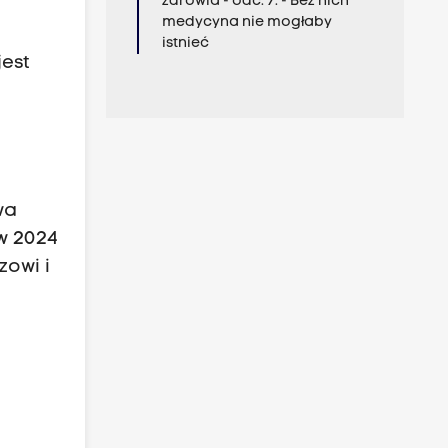
zdrowia - odc. 7. - Bez nich
medycyna nie mogłaby
istnieć
jest
wa
w 2024
zowi i