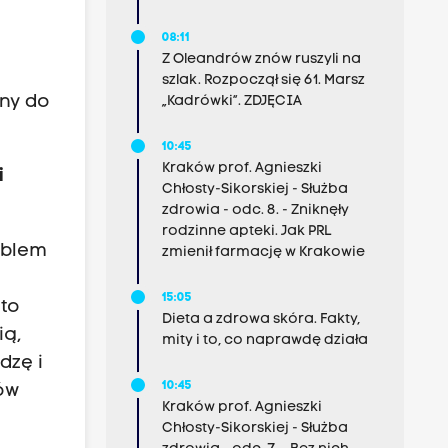
08:11
Z Oleandrów znów ruszyli na
szlak. Rozpoczął się 61. Marsz
ny do
„Kadrówki”. ZDJĘCIA
10:45
Kraków prof. Agnieszki
i
Chłosty-Sikorskiej - Służba
zdrowia - odc. 8. - Zniknęły
rodzinne apteki. Jak PRL
oblem
zmienił farmację w Krakowie
15:05
 to
Dieta a zdrowa skóra. Fakty,
ią,
mity i to, co naprawdę działa
dzę i
10:45
ów
Kraków prof. Agnieszki
Chłosty-Sikorskiej - Służba