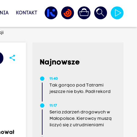
NIA
KONTAKT
ji
share
Najnowsze
11:40
Tak gorąco pod Tatrami
jeszcze nie było. Padł rekord
11:17
Seria zdarzeń drogowych w
Małopolsce. Kierowcy muszą
liczyć się z utrudnieniami
mował