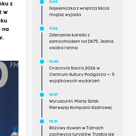
11:09
oku z
Gąsieniczka z wnętrza liścia
t w
miąższ wyjada
oku
e na
11:06
Zderzenie karetki z
w.
samochodem na DK75. Jedna
osoba ranna
10:40
Cracovia Sacra 2026 w
Centrum Kultury Podgórza ¬- 5
wyjątkowych wydarzeń
10:37
Wyruszył 61. Marsz Szlak
Pierwszej Kompanii Kadrowej
10:31
Różowy dywan w Tatrach
zachwyca turystów. Trzeba się