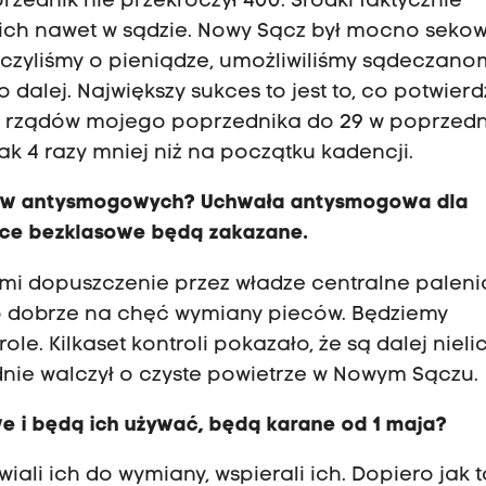
ednik nie przekroczył 400. Środki faktycznie
 ich nawet w sądzie. Nowy Sącz był mocno seko
Walczyliśmy o pieniądze, umożliwiliśmy sądeczano
dalej. Największy sukces to jest to, co potwierdz
za rządów mojego poprzednika do 29 w poprzed
 tak 4 razy mniej niż na początku kadencji.
isów antysmogowych? Uchwała antysmogowa dla
ece bezklasowe będą zakazane.
nnymi dopuszczenie przez władze centralne paleni
ło dobrze na chęć wymiany pieców. Będziemy
e. Kilkaset kontroli pokazało, że są dalej nieli
nie walczył o czyste powietrze w Nowym Sączu.
e i będą ich używać, będą karane od 1 maja?
ali ich do wymiany, wspierali ich. Dopiero jak t