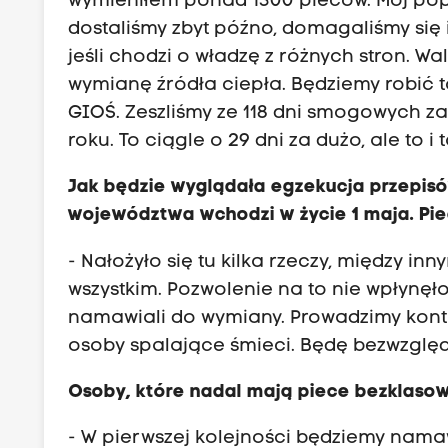
wymieniłem ponad 1300 pieców. Mój poprz
dostaliśmy zbyt późno, domagaliśmy się
jeśli chodzi o władzę z różnych stron. 
wymianę źródła ciepła. Będziemy robić to 
GIOŚ. Zeszliśmy ze 118 dni smogowych 
roku. To ciągle o 29 dni za dużo, ale to i
Jak będzie wyglądała egzekucja przep
województwa wchodzi w życie 1 maja. Pi
- Nałożyło się tu kilka rzeczy, między i
wszystkim. Pozwolenie na to nie wpłynę
namawiali do wymiany. Prowadzimy kontrol
osoby spalające śmieci. Będę bezwzględ
Osoby, które nadal mają piece bezklasow
- W pierwszej kolejności będziemy namawi