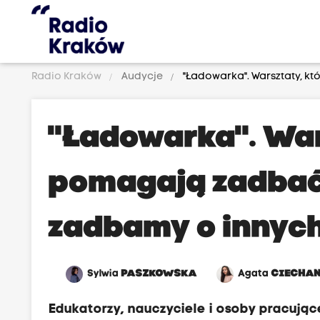
Radio Kraków
Audycje
"Ładowarka". Warsztaty, k
"Ładowarka". War
pomagają zadbać 
zadbamy o innyc
Sylwia
PASZKOWSKA
Agata
CIECHA
Edukatorzy, nauczyciele i osoby pracujące