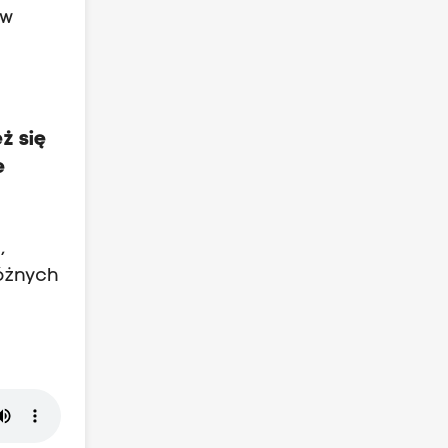
 w
ż się
e
,
różnych