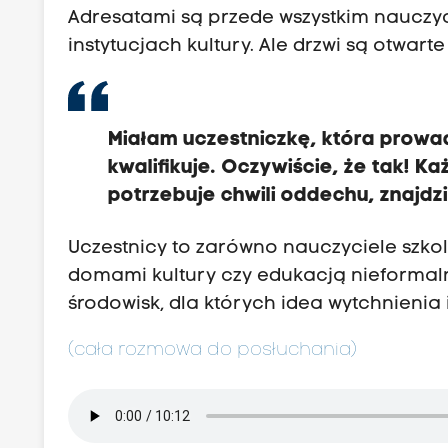
Adresatami są przede wszystkim nauczyc
instytucjach kultury. Ale drzwi są otwarte
Miałam uczestniczkę, która prowad
kwalifikuje. Oczywiście, że tak! Ka
potrzebuje chwili oddechu, znajdzie
Uczestnicy to zarówno nauczyciele szkol
domami kultury czy edukacją nieformaln
środowisk, dla których idea wytchnienia i
(cała rozmowa do posłuchania)