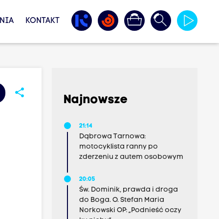
NIA
KONTAKT
share
Najnowsze
21:14
Dąbrowa Tarnowa:
motocyklista ranny po
zderzeniu z autem osobowym
20:05
Św. Dominik, prawda i droga
do Boga. O. Stefan Maria
Norkowski OP: „Podnieść oczy