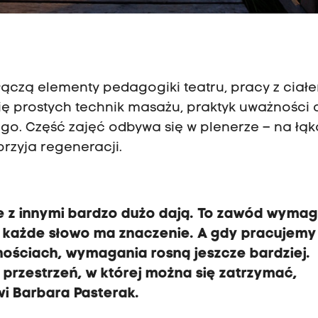
 łączą elementy pedagogiki teatru, pracy z ciał
ię prostych technik masażu, praktyk uważności 
. Część zajęć odbywa się w plenerze – na łą
rzyja regeneracji.
e z innymi bardzo dużo dają. To zawód wyma
 każde słowo ma znaczenie. A gdy pracujemy
nościach, wymagania rosną jeszcze bardziej.
przestrzeń, w której można się zatrzymać,
wi Barbara Pasterak.