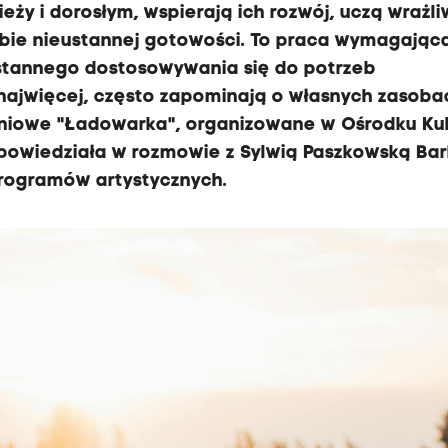
ży i dorosłym, wspierają ich rozwój, uczą wrażliw
rybie nieustannej gotowości. To praca wymagając
ustannego dostosowywania się do potrzeb
najwięcej, często zapominają o własnych zasoba
niowe "Ładowarka", organizowane w Ośrodku Kul
opowiedziała w rozmowie z Sylwią Paszkowską Ba
programów artystycznych.