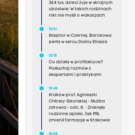
364 tys. dzieci żyje w skrajnym
ubóstwie. W takich rodzinach
nikt nie myśli o wakacjach
12:31
Klasztor w Czernej. Barokowa
perła w sercu Doliny Eliasza
12:15
Co działa w profilaktyce?
Posłuchaj rozmów z
ekspertami i praktykami
10:45
Kraków prof. Agnieszki
Chłosty-Sikorskiej - Służba
zdrowia - odc. 8. - Zniknęły
rodzinne apteki. Jak PRL
zmienił farmację w Krakowie
15:05