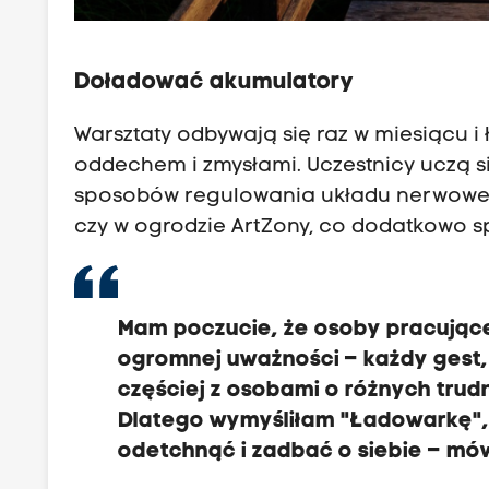
Doładować akumulatory
Warsztaty odbywają się raz w miesiącu i
oddechem i zmysłami. Uczestnicy uczą s
sposobów regulowania układu nerwowego
czy w ogrodzie ArtZony, co dodatkowo sp
Mam poczucie, że osoby pracując
ogromnej uważności – każdy gest,
częściej z osobami o różnych trud
Dlatego wymyśliłam "Ładowarkę", 
odetchnąć i zadbać o siebie – mó