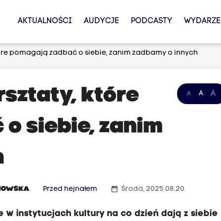
AKTUALNOŚCI
AUDYCJE
PODCASTY
WYDARZE
tóre pomagają zadbać o siebie, zanim zadbamy o innych
sztaty, które
A
A
A
o siebie, zanim
h
date_range
NOWSKA
Przed hejnałem
Środa, 2025.08.20
 w instytucjach kultury na co dzień dają z siebie