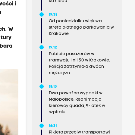
ku niebu”
ości i
a
19:38
Od poniedziałku większa
strefa płatnego parkowania w
ch. W
Krakowie
tury
rbara
19:12
Pobicie pasażerów w
tramwaju linii 50 w Krakowie.
Policja zatrzymała dwóch
mężczyzn
18:15
Dwa poważne wypadki w
Małopolsce. Reanimacja
kierowcy quada, 9-latek w
szpitalu
16:31
Pikieta przeciw transportowi