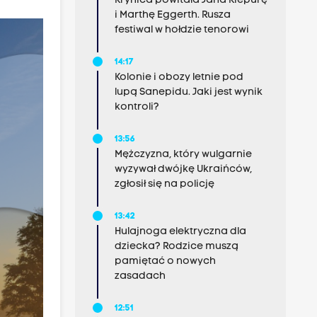
Krynica powitała Jana Kiepurę
i Marthę Eggerth. Rusza
festiwal w hołdzie tenorowi
14:17
Kolonie i obozy letnie pod
lupą Sanepidu. Jaki jest wynik
kontroli?
13:56
Mężczyzna, który wulgarnie
wyzywał dwójkę Ukraińców,
zgłosił się na policję
13:42
Hulajnoga elektryczna dla
dziecka? Rodzice muszą
pamiętać o nowych
zasadach
12:51