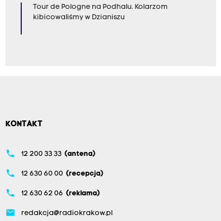
Tour de Pologne na Podhalu. Kolarzom
kibicowaliśmy w Dzianiszu
KONTAKT
phone
12 200 33 33
(antena)
phone
12 630 60 00
(recepcja)
phone
12 630 62 06
(reklama)
email
redakcja@radiokrakow.pl