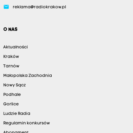
email
reklama@radiokrakow.pl
O NAS
Aktualności
Kraków
Tarnów
Małopolska Zachodnia
Nowy Sącz
Podhale
Gorlice
Ludzie Radia
Regulamin konkursów
Abonament