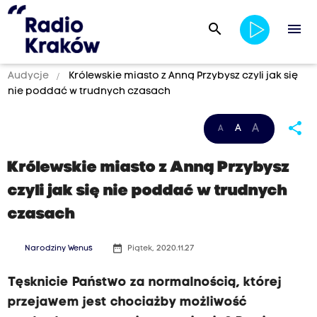
search
menu
Audycje
Królewskie miasto z Anną Przybysz czyli jak się
nie poddać w trudnych czasach
share
A
A
A
Królewskie miasto z Anną Przybysz
czyli jak się nie poddać w trudnych
czasach
date_range
Narodziny Wenus
Piątek, 2020.11.27
Tęsknicie Państwo za normalnością, której
przejawem jest chociażby możliwość