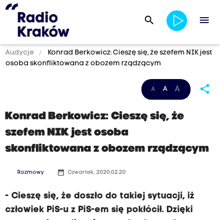
search
menu
Audycje
Konrad Berkowicz: Cieszę się, że szefem NIK jest
osoba skonfliktowana z obozem rządzącym
share
A
A
A
Konrad Berkowicz: Cieszę się, że
szefem NIK jest osoba
skonfliktowana z obozem rządzącym
date_range
Rozmowy
Czwartek, 2020.02.20
- Cieszę się, że doszło do takiej sytuacji, iż
człowiek PiS-u z PiS-em się pokłócił. Dzięki