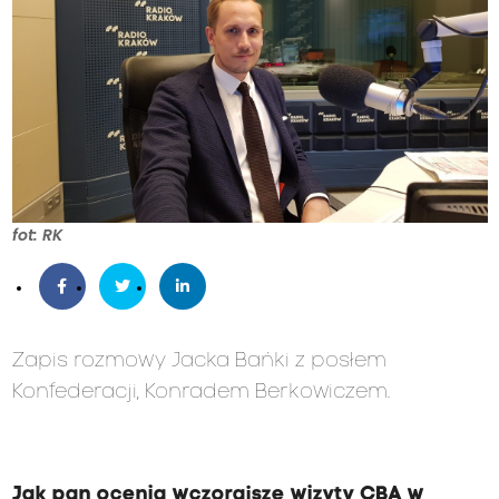
fot: RK
Zapis rozmowy Jacka Bańki z posłem
Konfederacji, Konradem Berkowiczem.
Jak pan ocenia wczorajsze wizyty CBA w