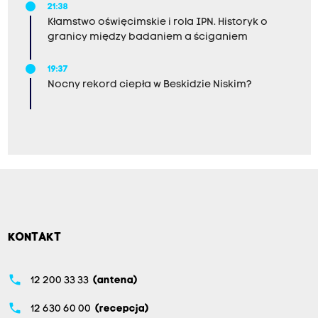
21:38
Kłamstwo oświęcimskie i rola IPN. Historyk o
granicy między badaniem a ściganiem
19:37
Nocny rekord ciepła w Beskidzie Niskim?
KONTAKT
phone
12 200 33 33
(antena)
phone
12 630 60 00
(recepcja)