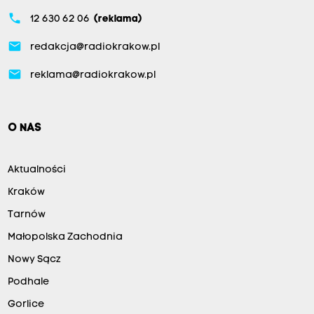
phone
12 630 62 06
(reklama)
email
redakcja@radiokrakow.pl
email
reklama@radiokrakow.pl
O NAS
Aktualności
Kraków
Tarnów
Małopolska Zachodnia
Nowy Sącz
Podhale
Gorlice