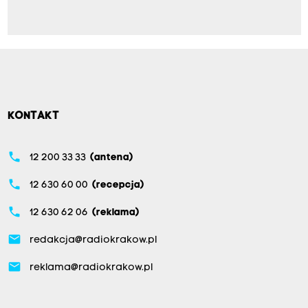
KONTAKT
phone
12 200 33 33
(antena)
phone
12 630 60 00
(recepcja)
phone
12 630 62 06
(reklama)
email
redakcja@radiokrakow.pl
email
reklama@radiokrakow.pl