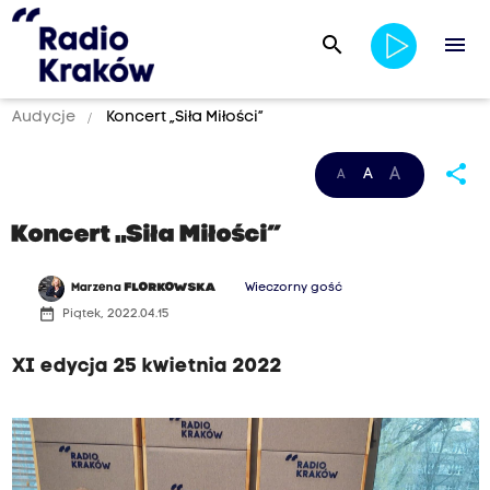
search
menu
Audycje
Koncert „Siła Miłości”
share
A
A
A
Koncert „Siła Miłości”
Marzena
FLORKOWSKA
Wieczorny gość
date_range
Piątek, 2022.04.15
XI edycja 25 kwietnia 2022