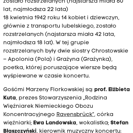
zostało rozstrzelanych (najstarsza miała 60
lat, najmłodsza 22 lata)
18 kwietnia 1942 roku 14 kobiet i dziewczyn,
głównie z transportu lubelskiego, zostało
rozstrzelanych (najstarsza miała 42 lata,
najmłodsza 18 lat). W tej grupie
rozstrzelanych były dwie siostry Chrostowskie
– Apolonia (Pola) i Grażyna (Grażynka),
poetka, której poruszające wiersze będą
wyśpiewane w czasie koncertu.
Gośćmi Marzeny Florkowskiej są:
prof. Elżbieta
Kuta
, prezes Stowarzyszenia „Rodzina
Więźniarek Niemieckiego Obozu
Koncentracyjnego
Ravensbrück”
, córka
więźniarki;
Ewa Landowska
, wokalistka;
Stefan
Błaszczyński
, kierownik muzyczny koncertu;