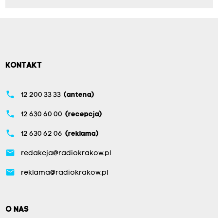
KONTAKT
phone
12 200 33 33
(antena)
phone
12 630 60 00
(recepcja)
phone
12 630 62 06
(reklama)
email
redakcja@radiokrakow.pl
email
reklama@radiokrakow.pl
O NAS