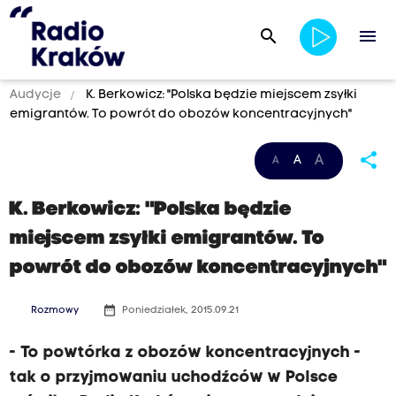
search
menu
Audycje
K. Berkowicz: "Polska będzie miejscem zsyłki
emigrantów. To powrót do obozów koncentracyjnych"
share
A
A
A
K. Berkowicz: "Polska będzie
miejscem zsyłki emigrantów. To
powrót do obozów koncentracyjnych"
date_range
Rozmowy
Poniedziałek, 2015.09.21
- To powtórka z obozów koncentracyjnych -
tak o przyjmowaniu uchodźców w Polsce