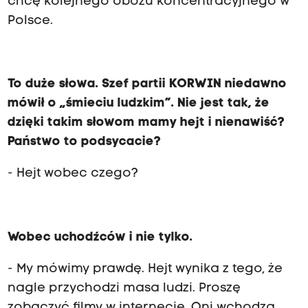
chcę kolejnego obozu koncentracyjnego w
Polsce.
To duże słowa. Szef partii KORWIN niedawno
mówił o „śmieciu ludzkim”. Nie jest tak, że
dzięki takim słowom mamy hejt i nienawiść?
Państwo to podsycacie?
- Hejt wobec czego?
Wobec uchodźców i nie tylko.
- My mówimy prawdę. Hejt wynika z tego, że
nagle przychodzi masa ludzi. Proszę
zobaczyć filmy w internecie. Oni wchodzą