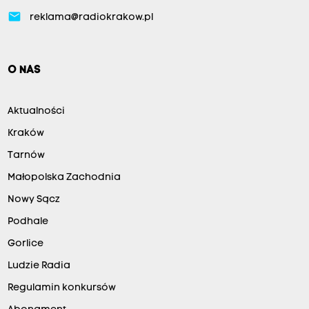
email
reklama@radiokrakow.pl
O NAS
Aktualności
Kraków
Tarnów
Małopolska Zachodnia
Nowy Sącz
Podhale
Gorlice
Ludzie Radia
Regulamin konkursów