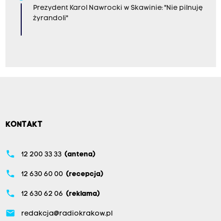
Prezydent Karol Nawrocki w Skawinie: "Nie pilnuję
żyrandoli"
KONTAKT
phone
12 200 33 33
(antena)
phone
12 630 60 00
(recepcja)
phone
12 630 62 06
(reklama)
email
redakcja@radiokrakow.pl