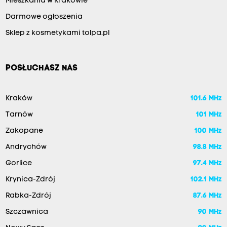
Mieszkania w Krakowie
Darmowe ogłoszenia
Sklep z kosmetykami tolpa.pl
POSŁUCHASZ NAS
Kraków
101.6 MHz
Tarnów
101 MHz
Zakopane
100 MHz
Andrychów
98.8 MHz
Gorlice
97.4 MHz
Krynica-Zdrój
102.1 MHz
Rabka-Zdrój
87.6 MHz
Szczawnica
90 MHz