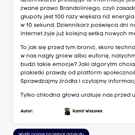
dziennikarze prostując te informacje je
zwane prawo Brandoliniego, c
zyli zasad
głupoty jest 100 razy większa niż energ
w 10 sekund.
Dziennikarz poświęca dni na
internet żyje już kolejną setką nowych 
To jak się przed tym bronić, skoro techn
w nas nagły gniew albo euforię,
natychmi
budzi takie emocje?
Jaki algorytm chcia
plakietki prawdy od platform społeczno
Sprawdzajmy źródła i czytajmy informacj
Tylko chłodna głowa uratuje nas przed 
Autor:
Kamil Wszołek
Wyślij opinię na temat artykułu