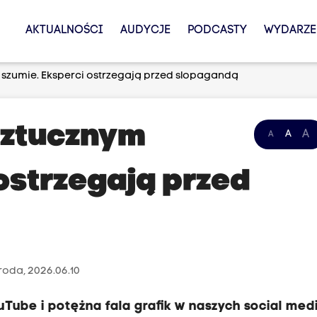
AKTUALNOŚCI
AUDYCJE
PODCASTY
WYDARZE
 szumie. Eksperci ostrzegają przed slopagandą
 sztucznym
A
A
A
ostrzegają przed
roda, 2026.06.10
Tube i potężna fala grafik w naszych social med