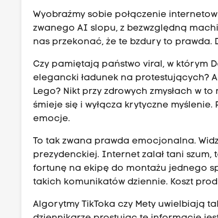
Wyobraźmy sobie połączenie internetowego
zwanego AI slopu, z bezwzględną machi
nas przekonać, że te bzdury to prawda. D
Czy pamiętają państwo viral, w którym 
elegancki ładunek na protestujących?
A
Lego?
Nikt przy zdrowych zmysłach w to n
śmieje się i wyłącza krytyczne myślenie. 
emocje.
To tak zwana prawda emocjonalna.
Widz
prezydenckiej.
Internet zalał tani szum, t
fortunę na ekipę do montażu jednego s
takich komunikatów dziennie.
Koszt prod
Algorytmy TikToka czy Mety uwielbiają ta