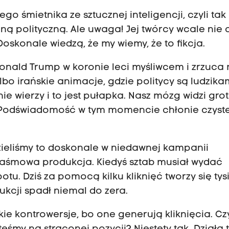
 śmietnika ze sztucznej inteligencji, czyli tak
ną polityczną.
Ale uwaga! Jej twórcy wcale nie
oskonale wiedzą, że my wiemy, że to fikcja.
Donald Trump w koronie leci myśliwcem i zrzuca
lbo irańskie animacje, gdzie politycy są ludzika
ie wierzy i to jest pułapka.
Nasz mózg widzi grot
P
odświadomość w tym momencie chłonie czyst
ieliśmy to doskonale w niedawnej kampanii
aśmowa produkcja.
Kiedyś sztab musiał wydać
potu.
Dziś za pomocą kilku kliknięć tworzy się ty
ukcji spadł niemal do zera.
kie kontrowersje, bo one generują kliknięcia.
Czy