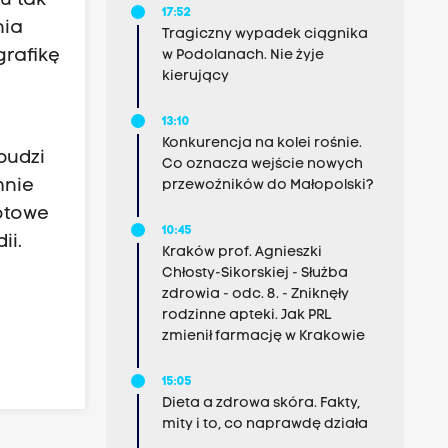
tu tak
17:52
nia
Tragiczny wypadek ciągnika
grafikę
w Podolanach. Nie żyje
kierujący
13:10
Konkurencja na kolei rośnie.
budzi
Co oznacza wejście nowych
mnie
przewoźników do Małopolski?
otowe
10:45
ii.
Kraków prof. Agnieszki
Chłosty-Sikorskiej - Służba
zdrowia - odc. 8. - Zniknęły
rodzinne apteki. Jak PRL
zmienił farmację w Krakowie
15:05
Dieta a zdrowa skóra. Fakty,
mity i to, co naprawdę działa