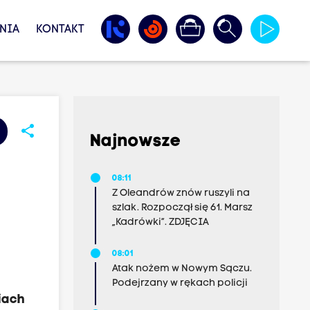
NIA
KONTAKT
share
Najnowsze
08:11
Z Oleandrów znów ruszyli na
szlak. Rozpoczął się 61. Marsz
„Kadrówki”. ZDJĘCIA
08:01
Atak nożem w Nowym Sączu.
Podejrzany w rękach policji
iach