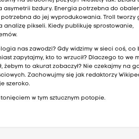
steśmy na straconej pozycji?
Niestety tak. D
ziała 
a asymetrii bzdury.
Energia potrzebna do obale
ia potrzebna do jej wyprodukowania.
Troll tworzy 
 analizę pikseli.
Kiedy publikuję sprostowanie,
memów.
ologia nas zawodzi?
Gdy widzimy w sieci coś, co 
ast zapytajmy, kto to wrzucił?
Dlaczego to we 
ł, żebym to akurat zobaczył?
Nie czekajmy na g
ściowych.
Zachowujmy się jak redaktorzy Wikiped
e szeroko.
utonięciem w tym sztucznym potopie.