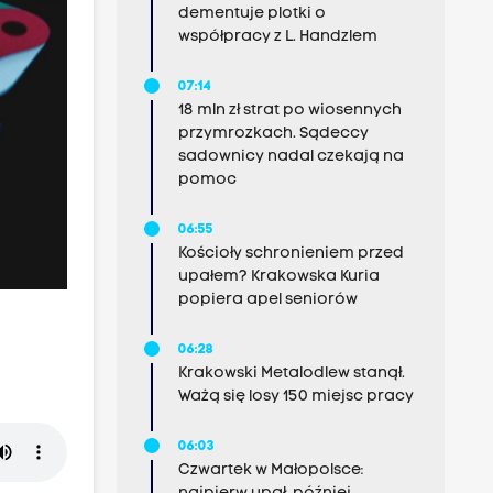
dementuje plotki o
współpracy z L. Handzlem
07:14
18 mln zł strat po wiosennych
przymrozkach. Sądeccy
sadownicy nadal czekają na
pomoc
06:55
Kościoły schronieniem przed
upałem? Krakowska Kuria
popiera apel seniorów
06:28
Krakowski Metalodlew stanął.
Ważą się losy 150 miejsc pracy
06:03
Czwartek w Małopolsce: