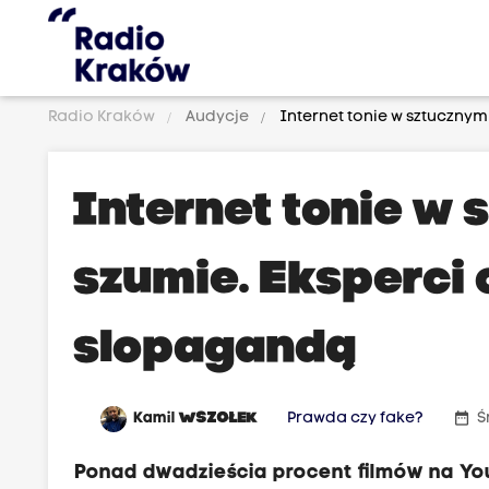
Radio Kraków
Audycje
Internet tonie w sztucznym
Internet tonie w
szumie. Eksperci 
slopagandą
date_range
Kamil
WSZOŁEK
Prawda czy fake?
Ś
Ponad dwadzieścia procent filmów na You