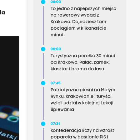
08:00
To jedno z najlepszych miejsc
ia
na rowerowy wypad z
Krakowa. Dojedziesz tam
pociągiem w kilkanaście
minut
08:00
Turystyczna perełka 30 minut
od Krakowa. Pałac, zamek,
klasztor i brama do lasu
07:45
Patriotyczne pieśni na Małym
Rynku. Krakowianie i turyści
wzięli udział w kolejnej Lekcji
Śpiewania
07:31
Konfederacja liczy na wzrost
poparcia w bastionie PiS i