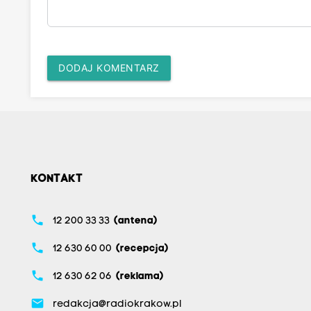
DODAJ KOMENTARZ
KONTAKT
phone
12 200 33 33
(antena)
phone
12 630 60 00
(recepcja)
phone
12 630 62 06
(reklama)
email
redakcja@radiokrakow.pl