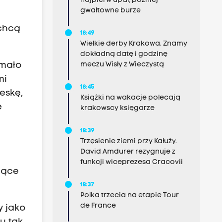
najpierw upał, później
gwałtowne burze
 chcą
18:49
Wielkie derby Krakowa. Znamy
dokładną datę i godzinę
 mało
meczu Wisły z Wieczystą
mi
18:45
eskę,
Książki na wakacje polecają
e
krakowscy księgarze
18:39
Trzęsienie ziemi przy Kałuży.
David Amdurer rezygnuje z
funkcji wiceprezesa Cracovii
siące
18:37
Polka trzecia na etapie Tour
de France
 jako