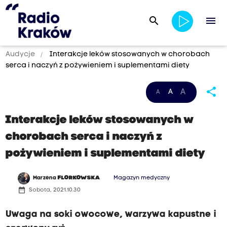
search
menu
Audycje
Interakcje leków stosowanych w chorobach
serca i naczyń z pożywieniem i suplementami diety
share
A
A
A
Interakcje leków stosowanych w
chorobach serca i naczyń z
pożywieniem i suplementami diety
Marzena
FLORKOWSKA
Magazyn medyczny
date_range
Sobota, 2021.10.30
Uwaga na soki owocowe, warzywa kapustne i