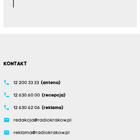
KONTAKT
phone
12 200 33 33
(antena)
phone
12 630 60 00
(recepcja)
phone
12 630 62 06
(reklama)
email
redakcja@radiokrakow.pl
email
reklama@radiokrakow.pl