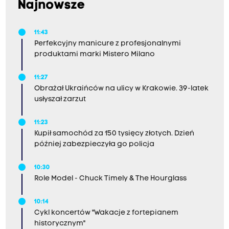
Najnowsze
11:43
Perfekcyjny manicure z profesjonalnymi
produktami marki Mistero Milano
11:27
Obrażał Ukraińców na ulicy w Krakowie. 39-latek
usłyszał zarzut
11:23
Kupił samochód za 150 tysięcy złotych. Dzień
później zabezpieczyła go policja
10:30
Role Model - Chuck Timely & The Hourglass
10:14
Cykl koncertów "Wakacje z fortepianem
historycznym"