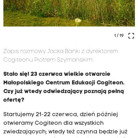
crop_free
1
/ 19
Zapis rozmowy Jacka Bańki z dyrektorem
Cogiteonu Piotrem Szymańskim:
Stało się! 23 czerwca wielkie otwarcie
Małopolskiego Centrum Edukacji Cogiteon.
Czy już wtedy odwiedzający poznają pełną
ofertę?
Startujemy 21-22 czerwca, dzień później
otwieramy Cogiteon dla wszystkich
zwiedzających; wtedy też czynna będzie już