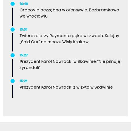
16:48
Cracovia bezzębna w ofensywie. Bezbramkowo
we Wrocławiu
15:51
Twierdza przy Reymonta pęka w szwach. Kolejny
„Sold Out” na meczu Wisły Kraków
15:27
Prezydent Karol Nawrocki w Skawinie: "Nie pilnuję
żyrandoli"
15:21
Prezydent Karol Nawrocki z wizytą w Skawinie