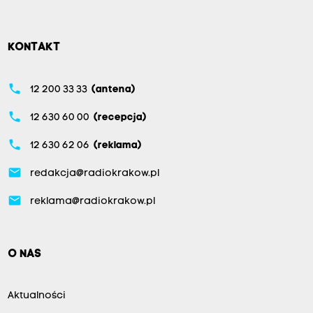
KONTAKT
phone
12 200 33 33
(antena)
phone
12 630 60 00
(recepcja)
phone
12 630 62 06
(reklama)
email
redakcja@radiokrakow.pl
email
reklama@radiokrakow.pl
O NAS
Aktualności