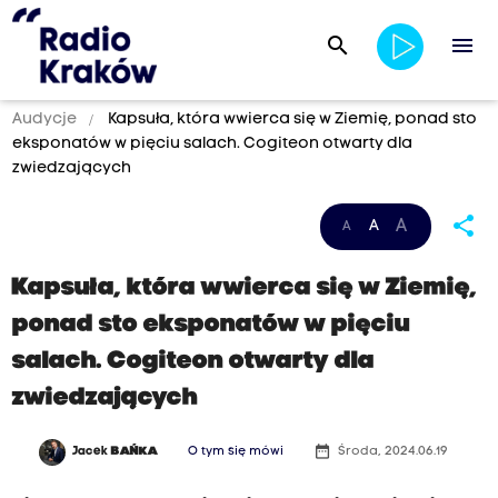
search
menu
Audycje
Kapsuła, która wwierca się w Ziemię, ponad sto
eksponatów w pięciu salach. Cogiteon otwarty dla
zwiedzających
share
A
A
A
Kapsuła, która wwierca się w Ziemię,
ponad sto eksponatów w pięciu
salach. Cogiteon otwarty dla
zwiedzających
date_range
Jacek
BAŃKA
O tym się mówi
Środa, 2024.06.19