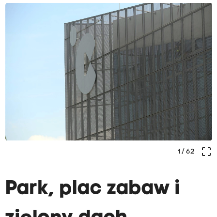
crop_free
1
/ 62
Park, plac zabaw i