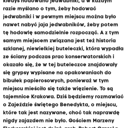
kiedyś hodowano jedwabniki, a w każdym
razie myślano o tym, żeby hodować
jedwabniki i w pewnym miejscu można było
nawet nabyć jaja jedwabników, żeby potem
tę hodowlę samodzielnie rozpocząć. A z tym
samym miejscem związana jest też historia
szklanej, niewielkiej buteleczki, która wypadła
ze ściany podczas prac konserwatorskich i
okazało się, że w tej buteleczce znajdowały
się grypsy wypisane na opakowaniach do
bibułek papierosowych, ponieważ w tym
miejscu mieściło się także więzienie. To są
tajemnice Krakowa. Dziś będziemy rozmawiać
o Zajeździe świętego Benedykta, o miejscu,
które tak jest nazywane, choć tak naprawdę
nigdy zajazdem nie było. Gościem Marzeny