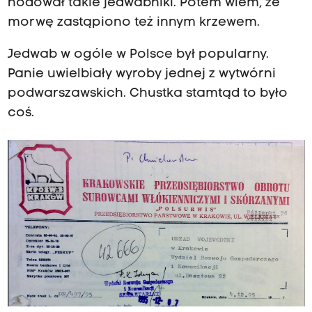
hodował takie jedwabniki. Potem wiem, że
morwę zastąpiono też innym krzewem.
Jedwab w ogóle w Polsce był popularny.
Panie uwielbiały wyroby jednej z wytwórni
podwarszawskich. Chustka stamtąd to było
coś.