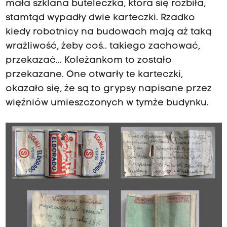
mała szklana buteleczka, która się rozbiła,
stamtąd wypadły dwie karteczki. Rzadko
kiedy robotnicy na budowach mają aż taką
wrażliwość, żeby coś.. takiego zachować,
przekazać... Koleżankom to zostało
przekazane. One otwarły te karteczki,
okazało się, że są to grypsy napisane przez
więźniów umieszczonych w tymże budynku.