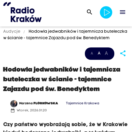
search
menu
Audycje
Hodowla jedwabników i tajemnicza buteleczka
w ścianie - tajemnice Zajazdu pod św. Benedyktem
share
A
A
A
Hodowla jedwabników i tajemnicza
buteleczka w ścianie - tajemnice
Zajazdu pod św. Benedyktem
Marzena
FLORKOWSKA
Tajemnice Krakowa
date_range
Wtorek, 2026.01.20
Czy państwo wyobrażają sobie, że w Krakowie