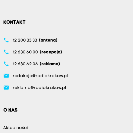
KONTAKT
phone
12 200 33 33
(antena)
phone
12 630 60 00
(recepcja)
phone
12 630 62 06
(reklama)
email
redakcja@radiokrakow.pl
email
reklama@radiokrakow.pl
O NAS
Aktualności