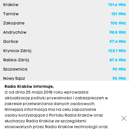
Kraków
101.6 MHz
Tarnów
101 MHz
Zakopane
100 MHz
Andrychów
98.8 MHz
Gorlice
97.4 MHz
Krynica-Zdrój
102.1 MHz
Rabka-Zdrój
87.6 MHz
Szczawnica
90 MHz
Nowy Sącz
90 MHz
Radio Kraków informuje,
iż od dnia 25 maja 2018 roku wprowadza
aktualizację polityki prywatności i zabezpieczeń w
zakresie przetwarzania danych osobowych.
Niniejsza informacja ma na celu zapoznanie
osoby korzystające z Portalu Radia Kraków oraz
słuchaczy Radia Kraków ze szczegółami
stosowanych przez Radio Kraków technologii oraz