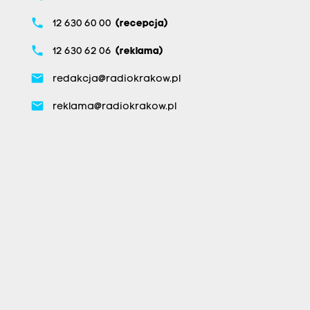
phone
12 630 60 00
(recepcja)
phone
12 630 62 06
(reklama)
email
redakcja@radiokrakow.pl
email
reklama@radiokrakow.pl