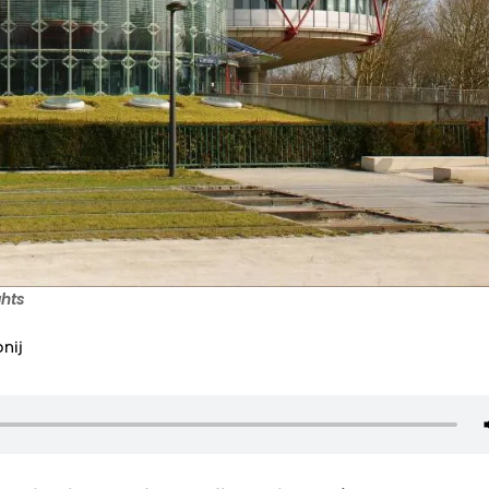
ghts
nij