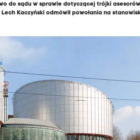
awo do sądu w sprawie dotyczącej trójki asesoró
 Lech Kaczyński odmówił powołania na stanowis