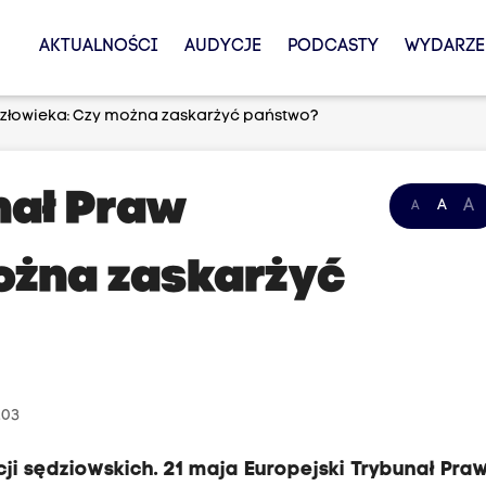
AKTUALNOŚCI
AUDYCJE
PODCASTY
WYDARZE
Człowieka: Czy można zaskarżyć państwo?
nał Praw
A
A
A
ożna zaskarżyć
.03
 sędziowskich. 21 maja Europejski Trybunał Pra