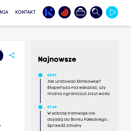
NIA
KONTAKT
share
Najnowsze
08:01
Jak uratować Klimkówkę?
Ekspertyza ma wskazać, czy
można ograniczyć zrzut wody
07:44
W sobotę tramwaje nie
dojadą do Borku Fałęckiego.
Sprawdź zmiany
w