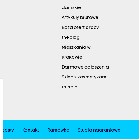
damskie
Artykuły biurowe
Baza ofert pracy
the:blog
Mieszkania w
Krakowie
Darmowe ogłoszenia
Sklep z kosmetykami
tolpa.pl
dcasty
Kontakt
Ramówka
Studia nagraniowe