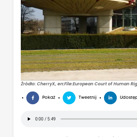
Źródło: CherryX, en:File:European Court of Human Ri
Pokaż
Tweetnij
Udostęp