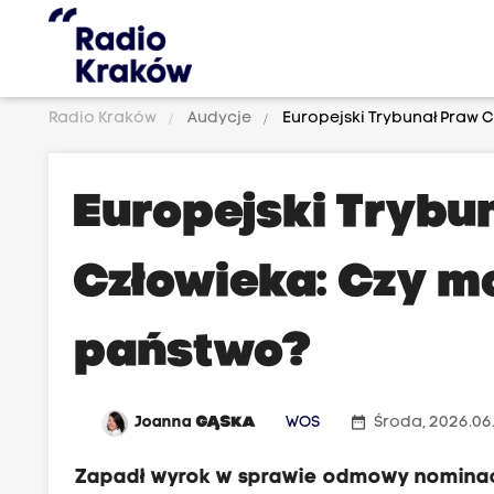
Radio Kraków
Audycje
Europejski Trybunał Praw 
Europejski Trybu
Człowieka: Czy m
państwo?
date_range
Joanna
GĄSKA
WOS
Środa, 2026.06
Zapadł wyrok w sprawie odmowy nominacji