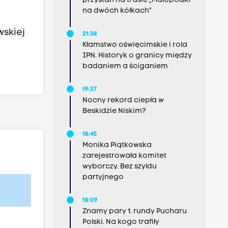
przystań na trasie „Małopolski
na dwóch kółkach”
wskiej
21:38
Kłamstwo oświęcimskie i rola
IPN. Historyk o granicy między
badaniem a ściganiem
19:37
Nocny rekord ciepła w
Beskidzie Niskim?
18:45
Monika Piątkowska
zarejestrowała komitet
wyborczy. Bez szyldu
partyjnego
18:09
Znamy pary 1. rundy Pucharu
Polski. Na kogo trafiły