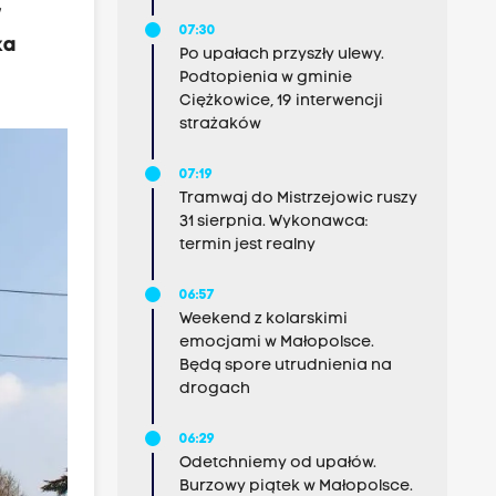
w
07:30
ka
Po upałach przyszły ulewy.
Podtopienia w gminie
Ciężkowice, 19 interwencji
strażaków
07:19
Tramwaj do Mistrzejowic ruszy
31 sierpnia. Wykonawca:
termin jest realny
06:57
Weekend z kolarskimi
emocjami w Małopolsce.
Będą spore utrudnienia na
drogach
06:29
Odetchniemy od upałów.
Burzowy piątek w Małopolsce.