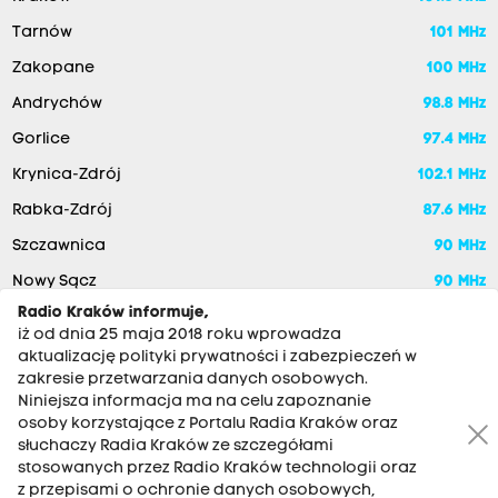
Tarnów
101 MHz
Zakopane
100 MHz
Andrychów
98.8 MHz
Gorlice
97.4 MHz
Krynica-Zdrój
102.1 MHz
Rabka-Zdrój
87.6 MHz
Szczawnica
90 MHz
Nowy Sącz
90 MHz
Radio Kraków informuje,
iż od dnia 25 maja 2018 roku wprowadza
aktualizację polityki prywatności i zabezpieczeń w
zakresie przetwarzania danych osobowych.
Niniejsza informacja ma na celu zapoznanie
osoby korzystające z Portalu Radia Kraków oraz
słuchaczy Radia Kraków ze szczegółami
stosowanych przez Radio Kraków technologii oraz
RADIO KRAKÓW SA. Aleja Juliusza Słowackiego 22, 30-007
z przepisami o ochronie danych osobowych,