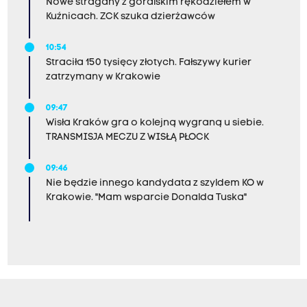
Nowe stragany z góralskim rękodziełem w
Kuźnicach. ZCK szuka dzierżawców
10:54
Straciła 150 tysięcy złotych. Fałszywy kurier
zatrzymany w Krakowie
09:47
Wisła Kraków gra o kolejną wygraną u siebie.
TRANSMISJA MECZU Z WISŁĄ PŁOCK
09:46
Nie będzie innego kandydata z szyldem KO w
Krakowie. "Mam wsparcie Donalda Tuska"