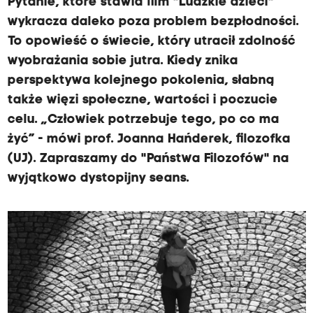
Pytanie, które stawia film "Ludzkie dzieci"
wykracza daleko poza problem bezpłodności.
To opowieść o świecie, który utracił zdolność
wyobrażania sobie jutra. Kiedy znika
perspektywa kolejnego pokolenia, słabną
także więzi społeczne, wartości i poczucie
celu. „Człowiek potrzebuje tego, po co ma
żyć” - mówi prof. Joanna Hańderek, filozofka
(UJ). Zapraszamy do "Państwa Filozofów" na
wyjątkowo dystopijny seans.