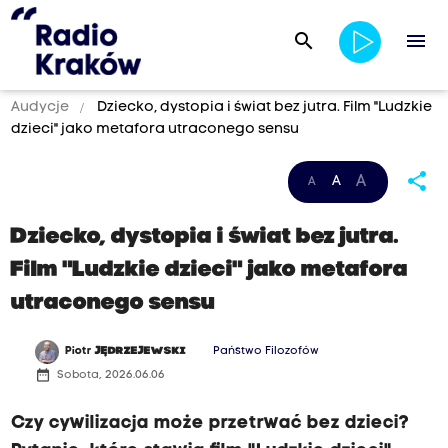
search
menu
Audycje
Dziecko, dystopia i świat bez jutra. Film "Ludzkie
dzieci" jako metafora utraconego sensu
share
A
A
A
Dziecko, dystopia i świat bez jutra.
Film "Ludzkie dzieci" jako metafora
utraconego sensu
Piotr
JĘDRZEJEWSKI
Państwo Filozofów
date_range
Sobota, 2026.06.06
Czy cywilizacja może przetrwać bez dzieci?