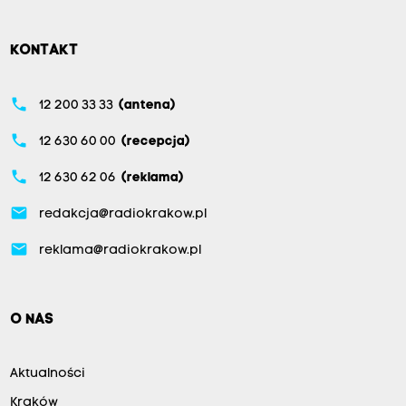
KONTAKT
phone
12 200 33 33
(antena)
phone
12 630 60 00
(recepcja)
phone
12 630 62 06
(reklama)
email
redakcja@radiokrakow.pl
email
reklama@radiokrakow.pl
O NAS
Aktualności
Kraków