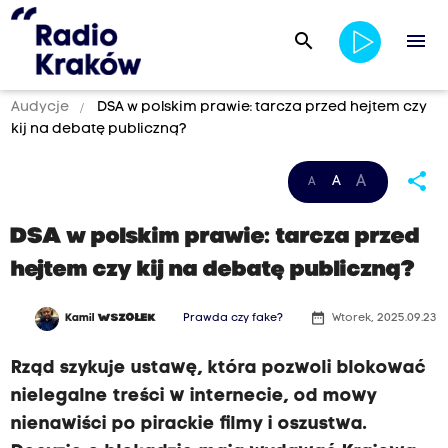
search
menu
Audycje
DSA w polskim prawie: tarcza przed hejtem czy
kij na debatę publiczną?
share
A
A
A
DSA w polskim prawie: tarcza przed
hejtem czy kij na debatę publiczną?
date_range
Kamil
WSZOŁEK
Prawda czy fake?
Wtorek, 2025.09.23
Rząd szykuje ustawę, która pozwoli blokować
nielegalne treści w internecie, od mowy
nienawiści po pirackie filmy i oszustwa.