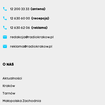
phone
12 200 33 33
(antena)
phone
12 630 60 00
(recepcja)
phone
12 630 62 06
(reklama)
email
redakcja@radiokrakow.pl
email
reklama@radiokrakow.pl
O NAS
Aktualności
Kraków
Tarnów
Małopolska Zachodnia