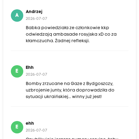
Andrzej
A
2026-07-07
Babka powiedziała ze członkowie kkp
odwiedzają ambasade rosyjska xD co za
kłamczucha. Żadnej refleksji.
Ehh
E
2026-07-07
Bomby zrzucane na Gaze z Bydgoszczy,
uzbrojenie junty, która doprowadziła do
sytuacji ukraińskiej... winny już jest!
ehh
E
2026-07-07