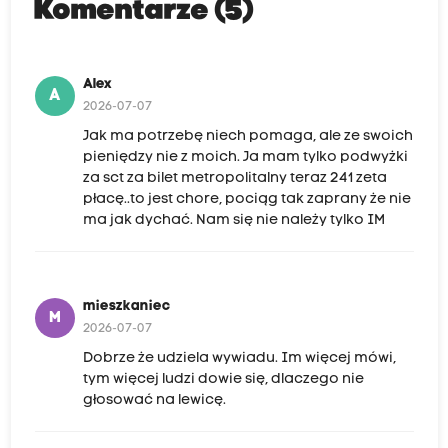
Komentarze (5)
Alex
A
2026-07-07
Jak ma potrzebę niech pomaga, ale ze swoich
pieniędzy nie z moich. Ja mam tylko podwyżki
za sct za bilet metropolitalny teraz 241 zeta
płacę..to jest chore, pociąg tak zaprany że nie
ma jak dychać. Nam się nie należy tylko IM
mieszkaniec
M
2026-07-07
Dobrze że udziela wywiadu. Im więcej mówi,
tym więcej ludzi dowie się, dlaczego nie
głosować na lewicę.