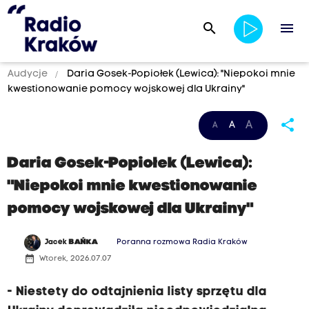
search
menu
Audycje
Daria Gosek-Popiołek (Lewica): "Niepokoi mnie
kwestionowanie pomocy wojskowej dla Ukrainy"
share
A
A
A
Daria Gosek-Popiołek (Lewica):
"Niepokoi mnie kwestionowanie
pomocy wojskowej dla Ukrainy"
Jacek
BAŃKA
Poranna rozmowa Radia Kraków
date_range
Wtorek, 2026.07.07
- Niestety do odtajnienia listy sprzętu dla