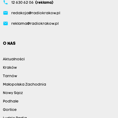
phone
12 630 62 06
(reklama)
email
redakcja@radiokrakow.pl
email
reklama@radiokrakow.pl
O NAS
Aktualności
Kraków
Tarnów
Małopolska Zachodnia
Nowy Sącz
Podhale
Gorlice