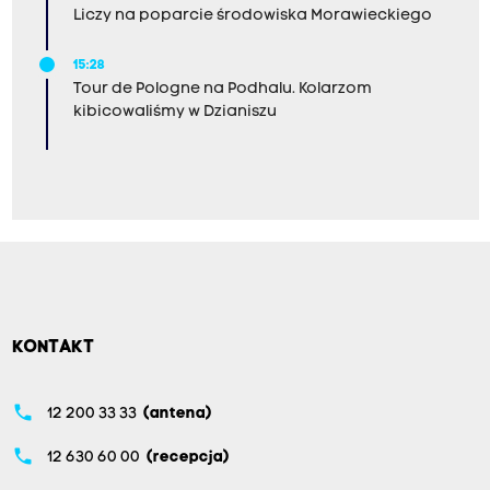
Liczy na poparcie środowiska Morawieckiego
15:28
Tour de Pologne na Podhalu. Kolarzom
kibicowaliśmy w Dzianiszu
KONTAKT
phone
12 200 33 33
(antena)
phone
12 630 60 00
(recepcja)