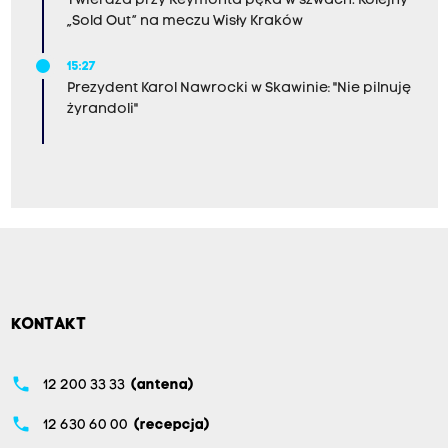
Twierdza przy Reymonta pęka w szwach. Kolejny
„Sold Out” na meczu Wisły Kraków
15:27
Prezydent Karol Nawrocki w Skawinie: "Nie pilnuję
żyrandoli"
KONTAKT
phone
12 200 33 33
(antena)
phone
12 630 60 00
(recepcja)