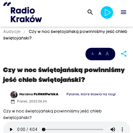
search
menu
Audycje
Czy w noc świętojańską powinniśmy jeść chleb
świętojański?
share
A
A
A
Czy w noc świętojańską powinniśmy
jeść chleb świętojański?
Marzena
FLORKOWSKA
Pytanie, które stawia na nogi
date_range
Piątek, 2022.06.24
Czy w noc świętojańską powinniśmy jeść chleb
świętojański?