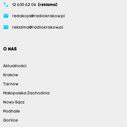
phone
12 630 62 06
(reklama)
email
redakcja@radiokrakow.pl
email
reklama@radiokrakow.pl
O NAS
Aktualności
Kraków
Tarnów
Małopolska Zachodnia
Nowy Sącz
Podhale
Gorlice