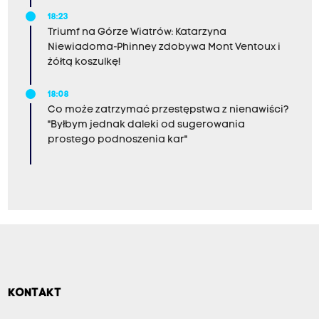
18:23
Triumf na Górze Wiatrów: Katarzyna
Niewiadoma-Phinney zdobywa Mont Ventoux i
żółtą koszulkę!
18:08
Co może zatrzymać przestępstwa z nienawiści?
"Byłbym jednak daleki od sugerowania
prostego podnoszenia kar"
KONTAKT