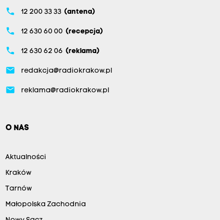
phone
12 200 33 33
(antena)
phone
12 630 60 00
(recepcja)
phone
12 630 62 06
(reklama)
email
redakcja@radiokrakow.pl
email
reklama@radiokrakow.pl
O NAS
Aktualności
Kraków
Tarnów
Małopolska Zachodnia