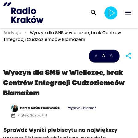
search
menu
Audycje
Wyczyn dla SMS w Wieliczce, brak Centrów
Integracji Cudzoziemców Blamażem
share
A
A
A
Wyczyn dla SMS w Wieliczce, brak
Centrów Integracji Cudzoziemców
Blamażem
Marta
SZOSTKIEWICZ
Wyczyn i blamaż
date_range
Piątek, 2025.04.11
Sprawdź wyniki plebiscytu na największy