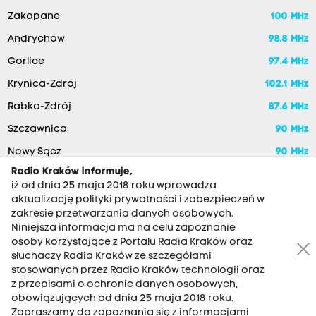
Zakopane
100 MHz
Andrychów
98.8 MHz
Gorlice
97.4 MHz
Krynica-Zdrój
102.1 MHz
Rabka-Zdrój
87.6 MHz
Szczawnica
90 MHz
Nowy Sącz
90 MHz
Radio Kraków informuje,
iż od dnia 25 maja 2018 roku wprowadza
aktualizację polityki prywatności i zabezpieczeń w
zakresie przetwarzania danych osobowych.
Niniejsza informacja ma na celu zapoznanie
osoby korzystające z Portalu Radia Kraków oraz
słuchaczy Radia Kraków ze szczegółami
stosowanych przez Radio Kraków technologii oraz
RADIO KRAKÓW SA. Aleja Juliusza Słowackiego 22, 30-007
z przepisami o ochronie danych osobowych,
Kraków
obowiązujących od dnia 25 maja 2018 roku.
Antena: 12 200 33 33
Zapraszamy do zapoznania się z informacjami