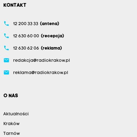
KONTAKT
phone
12 200 33 33
(antena)
phone
12 630 60 00
(recepcja)
phone
12 630 62 06
(reklama)
email
redakcja@radiokrakow.pl
email
reklama@radiokrakow.pl
O NAS
Aktualności
Kraków
Tarnów