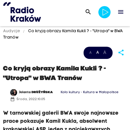
search
menu
Audycje
Co kryją obrazy Kamila Kukli ? - "Utropa" w BWA
Tranów
share
A
A
A
Co kryją obrazy Kamila Kukli ? -
"Utropa" w BWA Tranów
Jolanta
DRUŻYŃSKA
Koło kultury - Kultura w Małopolsce
date_range
Środa, 2022.10.05
W tarnowskiej galerii BWA swoje najnowsze
prace pokazuje Kamil Kukla, absolwent
krakowskiej ASP, jeden z najciekawszych