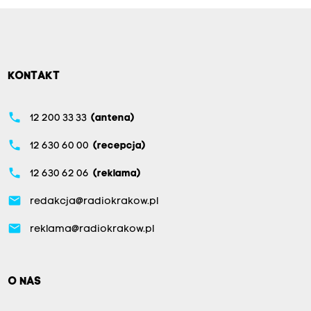
KONTAKT
phone
12 200 33 33
(antena)
phone
12 630 60 00
(recepcja)
phone
12 630 62 06
(reklama)
email
redakcja@radiokrakow.pl
email
reklama@radiokrakow.pl
O NAS