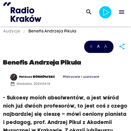
search
menu
Audycje
Benefis Andrzeja Pikula
share
A
A
A
Benefis Andrzeja Pikula
Mateusz
BORKOWSKI
Mistrzowie i uczniowie
date_range
Niedziela, 2024.04.14
- Sukcesy moich absolwentów, a jest wśród
nich już dwóch profesorów, to jest coś z czego
najbardziej się cieszę – mówi ceniony pianista
i pedagog, prof. Andrzej Pikul z Akademii
Muzycznej w Krakowie. Z okazji jubileuszu