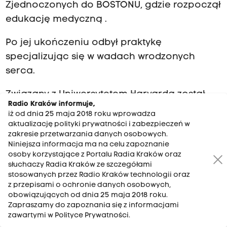
Zjednoczonych do BOSTONU, gdzie rozpoczął
edukację medyczną .
Po jej ukończeniu odbył praktykę
specjalizując się w wadach wrodzonych
serca.
Związany z Uniwersytetem Harvarda został
Radio Kraków informuje,
jednym z największych światowych
iż od dnia 25 maja 2018 roku wprowadza
autorytetów w tej dziedzinie.
aktualizację polityki prywatności i zabezpieczeń w
zakresie przetwarzania danych osobowych.
Niniejsza informacja ma na celu zapoznanie
Dziś wszyscy znani kardiolodzy i
osoby korzystające z Portalu Radia Kraków oraz
kardiochirurdzy korzystają z jego bogatego
słuchaczy Radia Kraków ze szczegółami
dorobku naukowego.
stosowanych przez Radio Kraków technologii oraz
z przepisami o ochronie danych osobowych,
obowiązujących od dnia 25 maja 2018 roku.
Od blisko półwiecza nie wydano na świecie
Zapraszamy do zapoznania się z informacjami
żadnego liczącego się podręcznika
zawartymi w Polityce Prywatności.
kardiologii lub kardiochirurgii dziecięcej bez