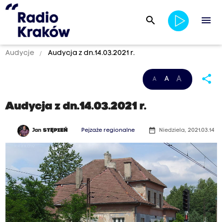
search
menu
Audycje
Audycja z dn.14.03.2021 r.
share
A
A
A
Audycja z dn.14.03.2021 r.
date_range
Jan
STĘPIEŃ
Pejzaże regionalne
Niedziela, 2021.03.14