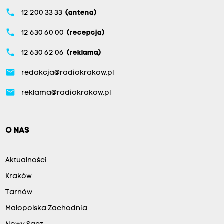
phone
12 200 33 33
(antena)
phone
12 630 60 00
(recepcja)
phone
12 630 62 06
(reklama)
email
redakcja@radiokrakow.pl
email
reklama@radiokrakow.pl
O NAS
Aktualności
Kraków
Tarnów
Małopolska Zachodnia