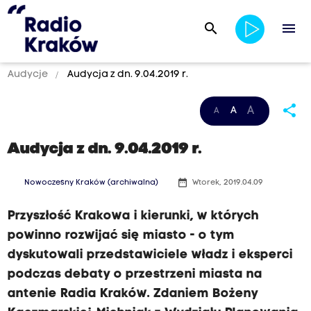
search
menu
Audycje
Audycja z dn. 9.04.2019 r.
share
A
A
A
Audycja z dn. 9.04.2019 r.
date_range
Nowoczesny Kraków (archiwalna)
Wtorek, 2019.04.09
Przyszłość Krakowa i kierunki, w których
powinno rozwijać się miasto - o tym
dyskutowali przedstawiciele władz i eksperci
podczas debaty o przestrzeni miasta na
antenie Radia Kraków. Zdaniem Bożeny