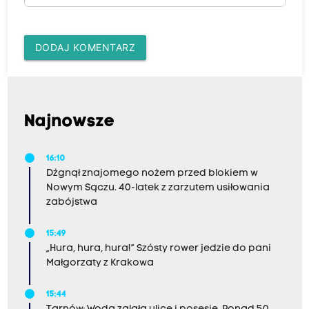
DODAJ KOMENTARZ
Najnowsze
16:10
Dźgnął znajomego nożem przed blokiem w
Nowym Sączu. 40-latek z zarzutem usiłowania
zabójstwa
15:49
„Hura, hura, hura!” Szósty rower jedzie do pani
Małgorzaty z Krakowa
15:44