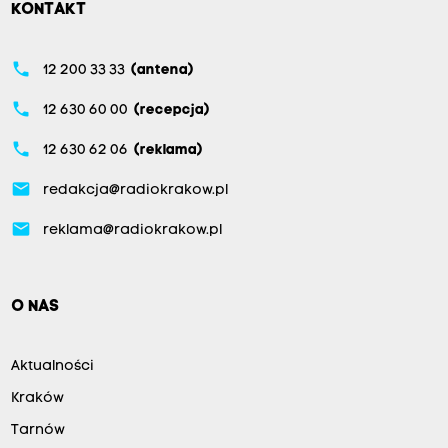
KONTAKT
phone
12 200 33 33
(antena)
phone
12 630 60 00
(recepcja)
phone
12 630 62 06
(reklama)
email
redakcja@radiokrakow.pl
email
reklama@radiokrakow.pl
O NAS
Aktualności
Kraków
Tarnów