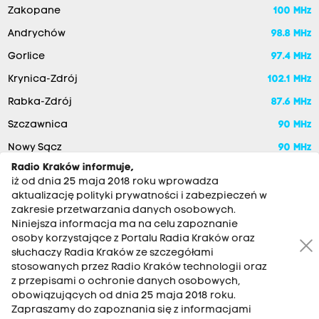
Zakopane
100 MHz
Andrychów
98.8 MHz
Gorlice
97.4 MHz
Krynica-Zdrój
102.1 MHz
Rabka-Zdrój
87.6 MHz
Szczawnica
90 MHz
Nowy Sącz
90 MHz
Radio Kraków informuje,
iż od dnia 25 maja 2018 roku wprowadza
aktualizację polityki prywatności i zabezpieczeń w
zakresie przetwarzania danych osobowych.
Niniejsza informacja ma na celu zapoznanie
osoby korzystające z Portalu Radia Kraków oraz
słuchaczy Radia Kraków ze szczegółami
stosowanych przez Radio Kraków technologii oraz
RADIO KRAKÓW SA. Aleja Juliusza Słowackiego 22, 30-007
z przepisami o ochronie danych osobowych,
Kraków
obowiązujących od dnia 25 maja 2018 roku.
Antena: 12 200 33 33
Zapraszamy do zapoznania się z informacjami