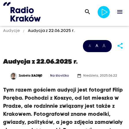
search
menu
Audycje
Audycja z 22.06.2025 r.
share
A
A
A
Audycja z 22.06.2025 r.
date_range
Izabela
ZAJĄC
Na slovíčko
Niedziela, 2025.06.22
Tym razem gościem audycji jest fotograf Filip
Poręba. Pochodzi z Koszyc, od lat mieszka w
Pradze, ale rodzinnie związany jest także z
Krakowem. Fotografował znane modelki,
gwiazdy, polityków, a jego zdjęcia zamawiały