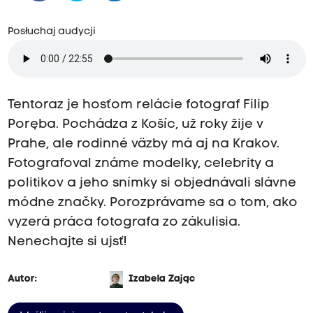
Posłuchaj audycji
Tentoraz je hosťom relácie fotograf Filip
Poręba. Pochádza z Košíc, už roky žije v
Prahe, ale rodinné väzby má aj na Krakov.
Fotografoval známe modelky, celebrity a
politikov a jeho snímky si objednávali slávne
módne značky. Porozprávame sa o tom, ako
vyzerá práca fotografa zo zákulisia.
Nenechajte si ujsť!
Autor:
Izabela Zając