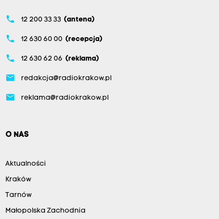
phone
12 200 33 33
(antena)
phone
12 630 60 00
(recepcja)
phone
12 630 62 06
(reklama)
email
redakcja@radiokrakow.pl
email
reklama@radiokrakow.pl
O NAS
Aktualności
Kraków
Tarnów
Małopolska Zachodnia