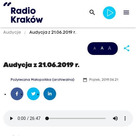
search
menu
Audycje
Audycja z 21.06.2019 r.
share
A
A
A
Audycja z 21.06.2019 r.
date_range
Pożyteczna Małopolska (archiwalna)
Piątek, 2019.06.21