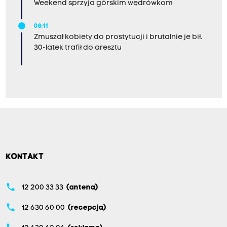
Weekend sprzyja górskim wędrówkom
08:11
Zmuszał kobiety do prostytucji i brutalnie je bił.
30-latek trafił do aresztu
KONTAKT
phone
12 200 33 33
(antena)
phone
12 630 60 00
(recepcja)