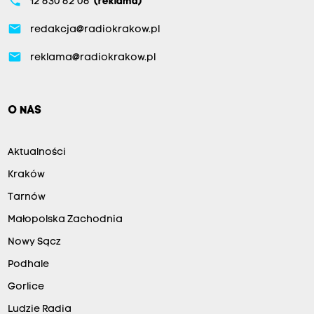
phone
12 630 62 06
(reklama)
email
redakcja@radiokrakow.pl
email
reklama@radiokrakow.pl
O NAS
Aktualności
Kraków
Tarnów
Małopolska Zachodnia
Nowy Sącz
Podhale
Gorlice
Ludzie Radia