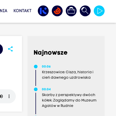
NIA
KONTAKT
share
Najnowsze
00:06
Krzeszowice: Cisza, historia i
cień dawnego uzdrowiska
00:04
Skarby z perspektywy dwóch
kółek: Zaglądamy do Muzeum
Agatów w Rudnie