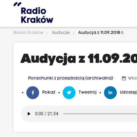
Radio Kraków
Audycje
Audycja z 11.09.2018 r.
Audycja z 11.09.20
date_range
Porachunki z przeszłością (archiwalna)
Wtor
Pokaż
Tweetnij
Udostęp