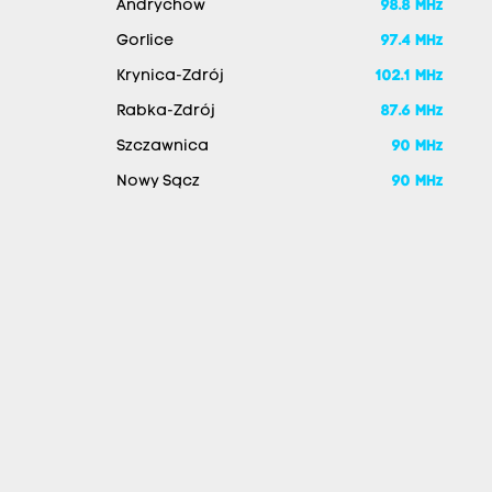
Andrychów
98.8 MHz
Gorlice
97.4 MHz
Krynica-Zdrój
102.1 MHz
Rabka-Zdrój
87.6 MHz
Szczawnica
90 MHz
Nowy Sącz
90 MHz